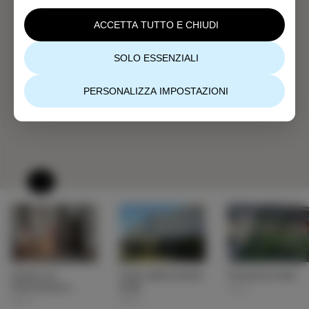
ACCETTA TUTTO E CHIUDI
SOLO ESSENZIALI
PERSONALIZZA IMPOSTAZIONI
Centro di
Casa della Sanità
Farmacia Isola
informazioni
Isola
INFO
turistiche (TIC)
INFO
INFO