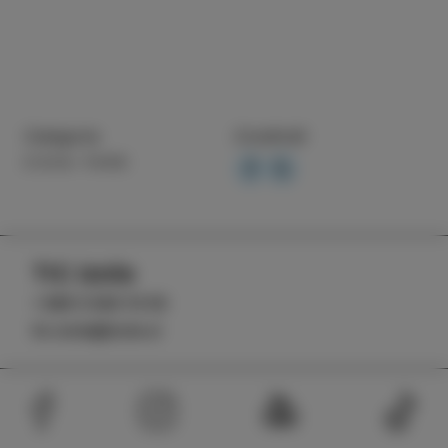
Categoria
Condividi
COSA FARE
TIC Izola
+386 5 640 10 50
tic.izola@izola.si