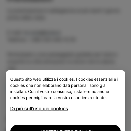
La prenotazione è obbligatoria al più tardi il giorno
prima della visita.
E-mail:
tic.izola@izola.si
Telefono: +386 (0)5 640 10 50
Partecipate a una passeggiata guidata per Isola e
scoprite la città attraverso le storie che le danno
vita.
Questo sito web utilizza i cookies. I cookies essenziali e i
cookies che non elaborano dati personali sono già
PRENOTATE QUI.
installati. Con il vostro consenso, installeremo anche
cookies per migliorare la vostra esperienza utente.
Di più sull'uso dei cookies
Potrebbe interessarti anche