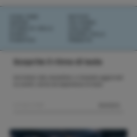
COSA FARE
NOTIZIE
SAPORI
CHI SIAMO
STORIE DI ISOLA
IZOLANA
EVENTI
SCOPRI IZOLA
PIANIFICA
PRENOTA
Scoprite il ritmo di Isola
Iscrivetevi alla newsletter e rimanete aggiornati
su eventi, storie ed esperienze di Isola.
MANDA