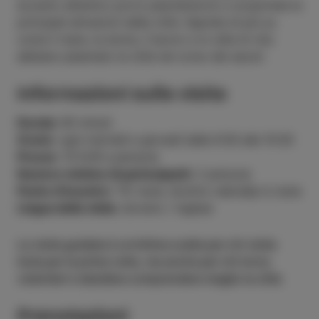
accanto all’antico porto peschereccio e scoprirete le
principali attrazioni della città. Saprete di più su
come il mare, la storia, il lavoro e lo stile di vita
abbiano plasmato la città nel corso dei secoli.
Informazioni sulla visita
Durata
: 60 minuti
Orario
: ogni martedì e giovedì dalle 9:30 alle 10:30
Prezzo
: 10 EUR a persona
Numero minimo di partecipanti:
2 persone
Punto d’incontro
: TIC Isola, Sončno nabrežje 4, Isola
Lingua della visita
: sloveno / inglese
La visita guidata è un’ottima scelta per chi visita
Isola per la prima volta, ma anche per chi torna
volentieri e desidera comprendere meglio la città.
Prenotazioni