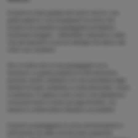
Durante la visita guidata del centro storico, una
guida esperta vi accompagnerà tra storie che
durante una semplice passeggiata potrebbero
facilmente sfuggire – dall’eredità veneziana e dalla
vita dei pescatori ai piccoli dettagli che danno alla
città il suo carattere.
Non si tratta solo di una passeggiata tra le
attrazioni. La guida presenta la città attraverso
persone, eventi, aneddoti e la vita quotidiana degli
abitanti di Isola, rendendo la visita personale, vivace
e autentica. È adatta a tutti coloro che desiderano
conoscere Isola in modo più approfondito, ma
sempre in un’atmosfera rilassata e accessibile.
Durante la passeggiata di un’ora attraverserete le
pittoresche vie della vecchia Isola, passerete