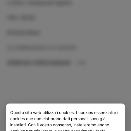
LUOGO
:
Cinema all' aperto
ORA
:
20:30
Entrata libera
La celebrazione è in sloveno
Ulteriori informazioni
Categoria
Condividi
Questo sito web utilizza i cookies. I cookies essenziali e i
EVENTI
cookies che non elaborano dati personali sono già
installati. Con il vostro consenso, installeremo anche
cookies per migliorare la vostra esperienza utente.