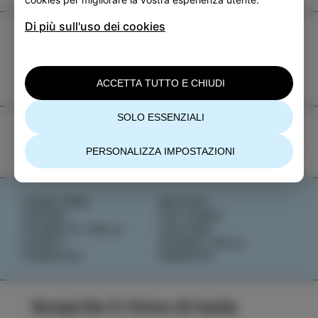
Di più sull'uso dei cookies
TIC Izola
+386 5 640 10 50
tic.izola@izola.si
ACCETTA TUTTO E CHIUDI
SOLO ESSENZIALI
PERSONALIZZA IMPOSTAZIONI
COSA FARE
NOTIZIE
SAPORI
CHI SIAMO
STORIE DI ISOLA
IZOLANA
EVENTI
SCOPRI IZOLA
PIANIFICA
PRENOTA
Scoprite il ritmo di Isola