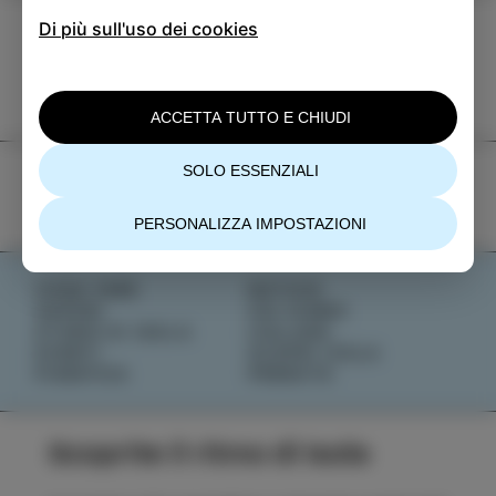
Di più sull'uso dei cookies
TIC Izola
+386 5 640 10 50
tic.izola@izola.si
ACCETTA TUTTO E CHIUDI
SOLO ESSENZIALI
PERSONALIZZA IMPOSTAZIONI
COSA FARE
NOTIZIE
SAPORI
CHI SIAMO
STORIE DI ISOLA
IZOLANA
EVENTI
SCOPRI IZOLA
PIANIFICA
PRENOTA
Scoprite il ritmo di Isola