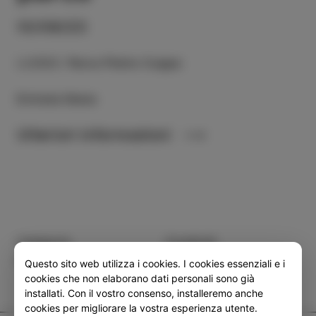
10/08/23
LUOGO
:
Parco Pietro Coppo
Entrata libera
Ulteriori informazioni
Categoria
Condividi
EVENTI
Questo sito web utilizza i cookies. I cookies essenziali e i
cookies che non elaborano dati personali sono già
installati. Con il vostro consenso, installeremo anche
cookies per migliorare la vostra esperienza utente.