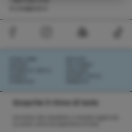
+386 5 640 10 50
tic.izola@izola.si
COSA FARE
NOTIZIE
SAPORI
CHI SIAMO
STORIE DI ISOLA
IZOLANA
EVENTI
SCOPRI IZOLA
PIANIFICA
PRENOTA
Scoprite il ritmo di Isola
Iscrivetevi alla newsletter e rimanete aggiornati
su eventi, storie ed esperienze di Isola.