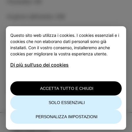
Prevendita: 15€
Al giorno dell'evento: 20€
La band festeggia il suo 5° anniversario e annuncia il
Questo sito web utilizza i cookies. I cookies essenziali e i
nuovo album primaverile.
cookies che non elaborano dati personali sono già
installati. Con il vostro consenso, installeremo anche
cookies per migliorare la vostra esperienza utente.
Di più sull'uso dei cookies
Categoria
Condividi
ACCETTA TUTTO E CHIUDI
EVENTI
SOLO ESSENZIALI
PERSONALIZZA IMPOSTAZIONI
TIC Izola