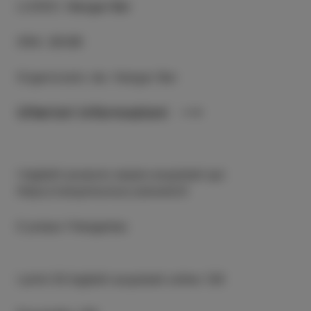
LUOGO
:
Hangar Bar
ORA
:
20:00
Organizzato da: Hangar Bar
Ulteriori informazioni
I biglietti possono essere acquistati qui:
https://vstopnice.kurz.si/event/4
E presso l'Hangarbar.
I primi 50 biglietti acquistati online: 12€