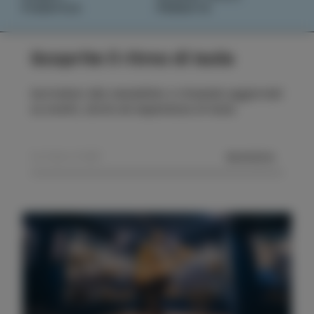
PIANIFICA
PRENOTA
Scoprite il ritmo di Isola
Iscrivetevi alla newsletter e rimanete aggiornati
su eventi, storie ed esperienze di Isola.
MANDA