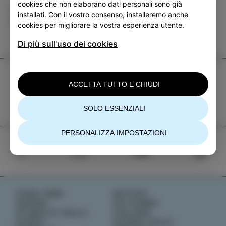
cookies che non elaborano dati personali sono già
Categoria
Condividi
installati. Con il vostro consenso, installeremo anche
EVENTI
cookies per migliorare la vostra esperienza utente.
Di più sull'uso dei cookies
TIC Izola
ACCETTA TUTTO E CHIUDI
+386 5 640 10 50
tic.izola@izola.si
SOLO ESSENZIALI
PERSONALIZZA IMPOSTAZIONI
COSA FARE
NOTIZIE
SAPORI
CHI SIAMO
STORIE DI ISOLA
IZOLANA
EVENTI
SCOPRI IZOLA