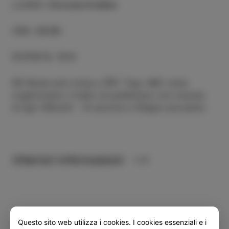
LUOGO
:
Dvorana Kraška
ORA
:
20:00
ENTRATA
:
10 €
RD Butan plin Izola e ŽRT Trgo ABC Izola
organizzano il ballo di pallamano con musica
di Igor Mikolič - Al picone e Allegro piccante.
Ulteriori informazioni
Questo sito web utilizza i cookies. I cookies essenziali e i