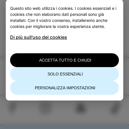
Questo sito web utilizza i cookies. I cookies essenziali e i
cookies che non elaborano dati personali sono già
installati. Con il vostro consenso, installeremo anche
cookies per migliorare la vostra esperienza utente.
Categoria
Condividi
EVENTI
Di più sull'uso dei cookies
ACCETTA TUTTO E CHIUDI
TIC Izola
SOLO ESSENZIALI
+386 5 640 10 50
tic.izola@izola.si
PERSONALIZZA IMPOSTAZIONI