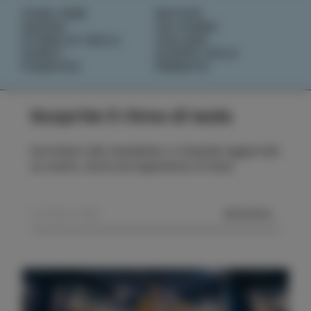
COSA FARE
NOTIZIE
SAPORI
CHI SIAMO
STORIE DI ISOLA
IZOLANA
EVENTI
SCOPRI IZOLA
PIANIFICA
PRENOTA
Scoprite il ritmo di Isola
Iscrivetevi alla newsletter e rimanete aggiornati
su eventi, storie ed esperienze di Isola.
MANDA