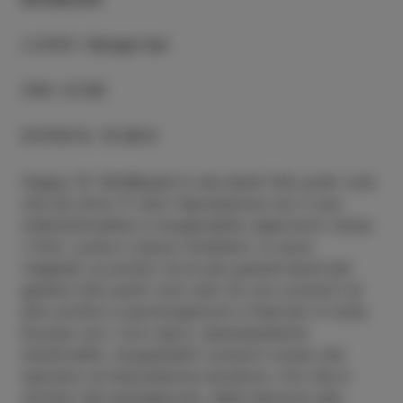
LUOGO
:
Hangar bar
ORA
:
21:00
ENTRATA
:
15.00 €
Happy Ol' McWeasel è una band folk punk rock
che da oltre 17 anni impressiona con il suo
indimenticabile e insuperabile repertorio noise.
I Vizli, come ci piace chiamarli, si sono
ritagliati un posto tra le più grandi band del
genere folk punk rock anni fa con concerti di
alto profilo e partecipazioni a festival in tutta
Europa con i loro epici, dannatamente
memorabili, insuperabili concerti noise che
lasciano un'impressione duratura. Ciò che è
iniziato dal passaparola, dalla baracca alla