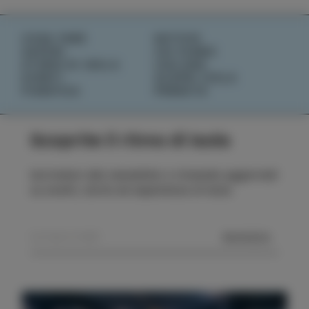
COSA FARE
NOTIZIE
SAPORI
CHI SIAMO
STORIE DI ISOLA
IZOLANA
EVENTI
SCOPRI IZOLA
PIANIFICA
PRENOTA
Scoprite il ritmo di Isola
Iscrivetevi alla newsletter e rimanete aggiornati
su eventi, storie ed esperienze di Isola.
MANDA