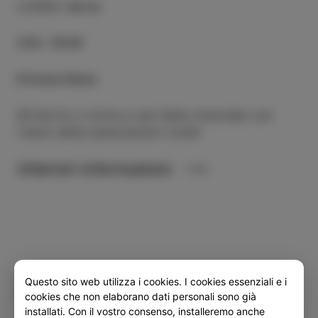
LUOGO
:
Korte
ORA
:
18:00
Entrata libera
KS Korte vi invita a una festa invernale con
l'aiuto delle associazioni rurali!
Ulteriori informazioni
Categoria
Condividi
Questo sito web utilizza i cookies. I cookies essenziali e i
EVENTI
cookies che non elaborano dati personali sono già
installati. Con il vostro consenso, installeremo anche