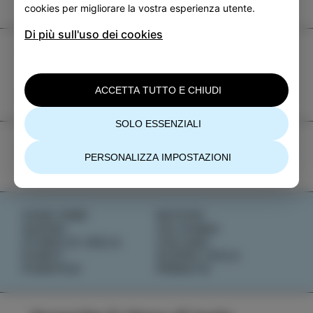
cookies per migliorare la vostra esperienza utente.
Di più sull'uso dei cookies
TIC Izola
+386 5 640 10 50
ACCETTA TUTTO E CHIUDI
tic.izola@izola.si
SOLO ESSENZIALI
PERSONALIZZA IMPOSTAZIONI
COSA FARE
NOTIZIE
SAPORI
CHI SIAMO
STORIE DI ISOLA
IZOLANA
EVENTI
SCOPRI IZOLA
PIANIFICA
PRENOTA