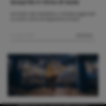
Scoprite il ritmo di Isola
Iscrivetevi alla newsletter e rimanete aggiornati
su eventi, storie ed esperienze di Isola.
MANDA