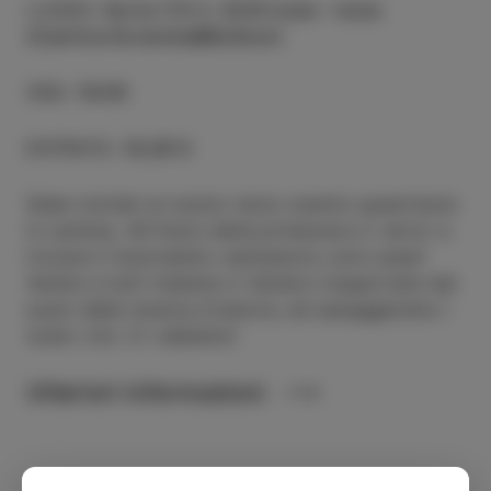
LUOGO
:
Korte 115 C, 6310 Izola – Isola
(Cantina Korenika&Moškon)
ORA
:
18:00
ENTRATA
:
18,00 €
Siete invitati al nostro terzo evento quest'anno
in cantina. All'inizio della primavera ci verra' a
trovare il bravissimo cantautore Jure Lesar!
Venite e tutti insieme ci faremo trasportare dai
suoni della musica d'autore, ed assaggeremo i
nostri vini. Ci vediamo!
Ulteriori informazioni