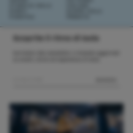
STORIE DI ISOLA
IZOLANA
EVENTI
SCOPRI IZOLA
PIANIFICA
PRENOTA
Scoprite il ritmo di Isola
Iscrivetevi alla newsletter e rimanete aggiornati
su eventi, storie ed esperienze di Isola.
MANDA