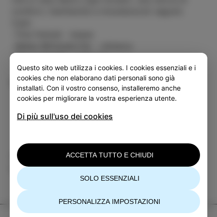
comfort, familiarità e innumerevoli segreti.
Cast:
-Tine Farkaš - basso
-Matej Mittendorfer - chitarra
-Žan Lenarčič - batteria
Questo sito web utilizza i cookies. I cookies essenziali e i
cookies che non elaborano dati personali sono già
Ulteriori informazioni
installati. Con il vostro consenso, installeremo anche
cookies per migliorare la vostra esperienza utente.
Di più sull'uso dei cookies
ACCETTA TUTTO E CHIUDI
Categoria
Condividi
EVENTI
SOLO ESSENZIALI
PERSONALIZZA IMPOSTAZIONI