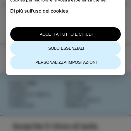
Di più sull'uso dei cookies
TIC Izola
+386 5 640 10 50
tic.izola@izola.si
ACCETTA TUTTO E CHIUDI
SOLO ESSENZIALI
PERSONALIZZA IMPOSTAZIONI
COSA FARE
NOTIZIE
SAPORI
CHI SIAMO
STORIE DI ISOLA
IZOLANA
EVENTI
SCOPRI IZOLA
PIANIFICA
PRENOTA
Scoprite il ritmo di Isola