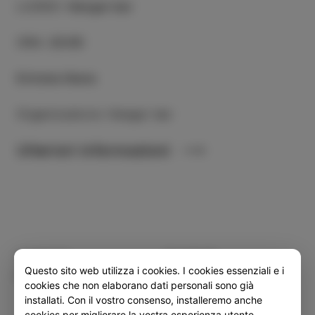
LUOGO
:
Hangar bar
ORA
:
20:00
Entrata libera
Organizzatore: Hangar bar
Ulteriori informazioni
Categoria
Condividi
Questo sito web utilizza i cookies. I cookies essenziali e i
EVENTI
cookies che non elaborano dati personali sono già
installati. Con il vostro consenso, installeremo anche
cookies per migliorare la vostra esperienza utente.