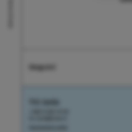
Storie di Isola
Seguici
TIC Izola
+386 5 640 10 50
tic.izola@izola.si
Impostazioni cookie