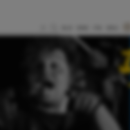
SLO
ENG
ITA
DEU