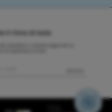
e il ritmo di Isola
 alla newsletter e rimanete aggiornati su
rie ed esperienze di Isola.
MANDA