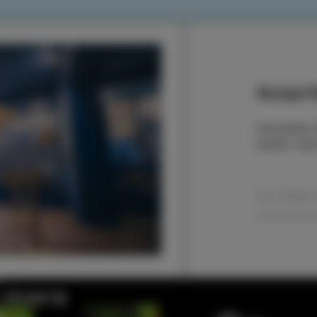
Scoprit
Iscrivetevi
eventi, sto
l mare