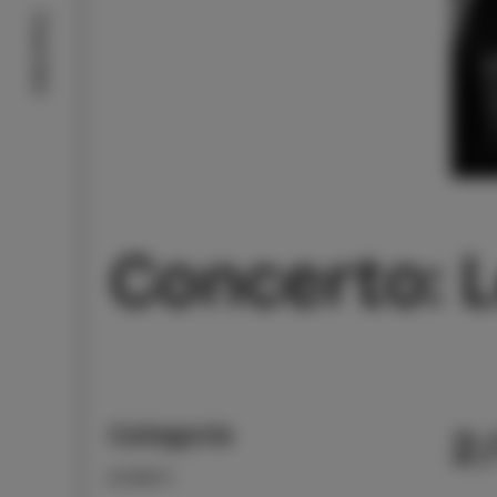
Cosa fare
Concerto: L
Categoria
2
EVENTI