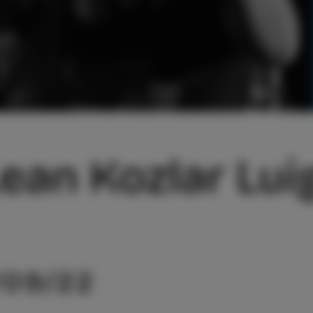
ean Kozlar Lui
/09/22