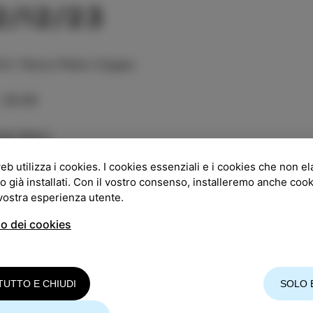
2/12/23
GO
:
Parco Pietro Coppo
:
20:00
ta libera
eb utilizza i cookies. I cookies essenziali e i cookies che non e
rdì 22 dicembre, i ragazzi del NOVA DOBA si esibiran
o già installati. Con il vostro consenso, installeremo anche coo
 vostra esperienza utente.
RUPPO
so dei cookies
o quattro ragazzi della costa che hanno suonato in div
o incontrare e abbiamo formato il gruppo Novadoba i
oni che ascoltavano i nostri genitori e, ovviamente, a
a e vogliamo condividerla con il pubblico. Tadej Troha
TUTTO E CHIUDI
SOLO 
 secondaria, Luka Čendak basso - voce principale, Gia