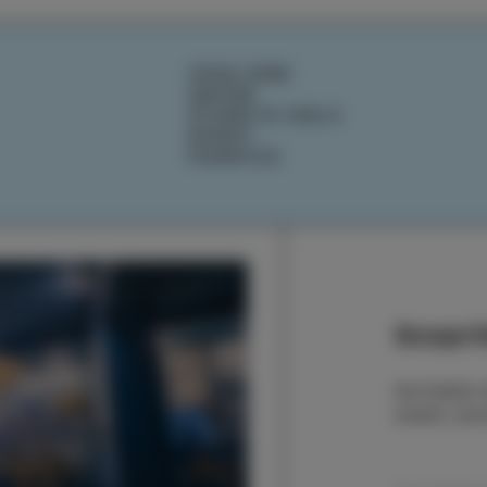
COSA FARE
SAPORI
STORIE DI ISOLA
EVENTI
PIANIFICA
Scoprit
Iscrivetevi
eventi, sto