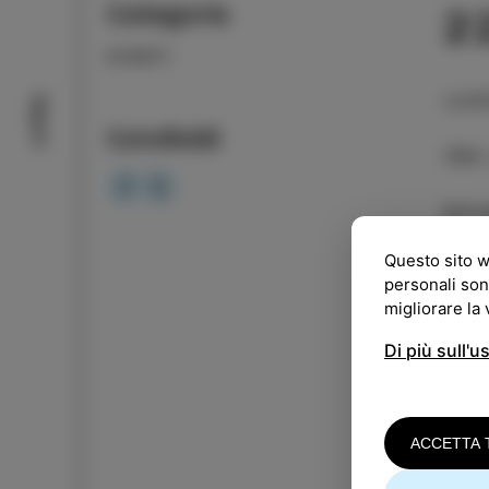
Categoria
2
EVENTI
LUO
Sapori
Condividi
ORA
Entra
Questo sito w
Vene
personali son
migliorare la
IL G
Di più sull'u
Siam
fatt
Canz
music
ACCETTA 
voce