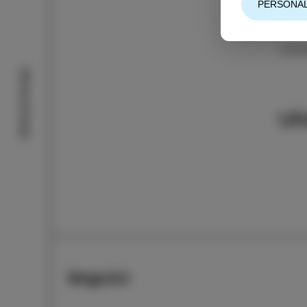
PERSONAL
L'ev
Storie di Isola
Ul
Seguici