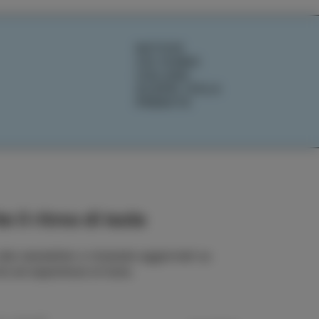
NOTIZIE
CHI SIAMO
IZOLANA
SCOPRI IZOLA
PRENOTA
e il ritmo di Isola
 alla newsletter e rimanete aggiornati su
rie ed esperienze di Isola.