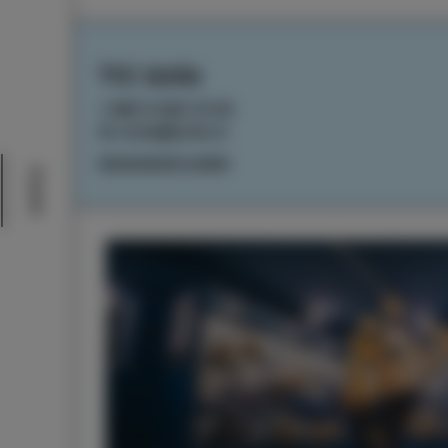
TIC Izola
+386 5 640 10 50
tic.izola@izola.si
Impostazioni cookie
Eventi