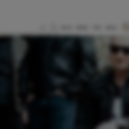
SLO
ENG
ITA
DEU