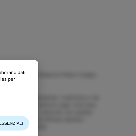
laborano dati
no al Parco del Ghiaccio Pietro Coppo.
kies per
erse band rivierasche. L'amicizia ci ha
n cui suoniamo canzoni yugo rock-pop.
nche noi. Siamo cresciuti con questa
 chitarra, Martin Ritosa tastiere -
ESSENZIALI
nni Dariš batteria.