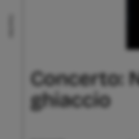
Cosa fare
Concerto: N
ghiaccio