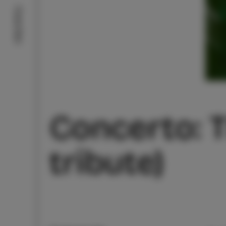
Cosa fare
Concerto: T
tribute)