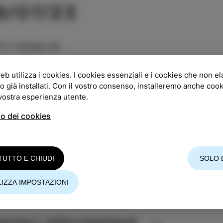
9/07/23
GO
:
Hangar bar
:
21:00
eb utilizza i cookies. I cookies essenziali e i cookies che non e
o già installati. Con il vostro consenso, installeremo anche coo
RATA
:
10 €
 vostra esperienza utente.
so dei cookies
ssatevi e tornate agli anni '90 con Ten: A Pearl Jam T
 tributo elettrico!
TUTTO E CHIUDI
SOLO 
etto Ten
IZZA IMPOSTAZIONI
vi a noi in un viaggio pieno di nostalgia che vi porter
rdi positivi. Preparatevi a una performance energica c
teriori informazioni