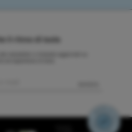
e il ritmo di Isola
 alla newsletter e rimanete aggiornati su
rie ed esperienze di Isola.
MANDA