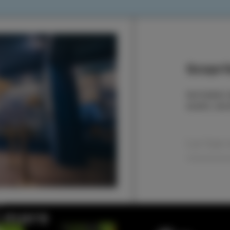
Scoprit
Iscrivetevi
eventi, sto
l mare