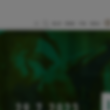
SLO
ENG
ITA
DEU