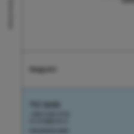
Storie di Isola
Seguici
TIC Izola
+386 5 640 10 50
tic.izola@izola.si
Impostazioni cookie