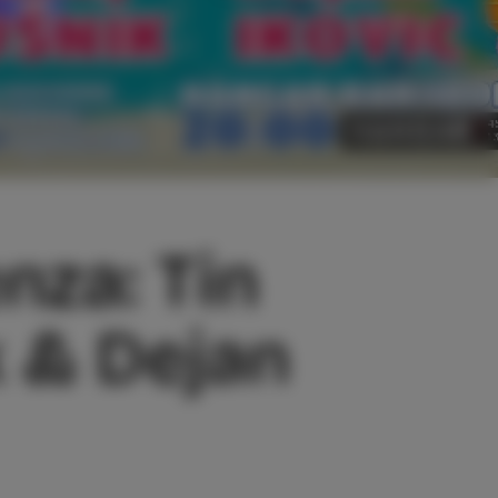
nza: Tin
 & Dejan