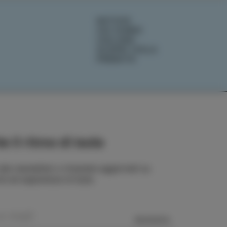
NOTIZIE
CHI SIAMO
IZOLANA
SCOPRI IZOLA
PRENOTA
e il ritmo di Isola
 alla newsletter e rimanete aggiornati su
rie ed esperienze di Isola.
MANDA