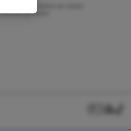
r ogni biglietto venduto per aiutare
 distrutta dall'acqua.