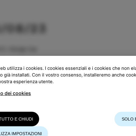
5/08/23
GO
:
Hangar bar
:
20:00
eb utilizza i cookies. I cookies essenziali e i cookies che non e
o già installati. Con il vostro consenso, installeremo anche coo
RATA
:
15/20 €
 vostra esperienza utente.
so dei cookies
endita 15,00 €, giorno dell'evento 20,00 €.
ccettano prenotazioni su poletjesmeha@yahoo.com
TUTTO E CHIUDI
SOLO 
nto si svolge in sloveno.
IZZA IMPOSTAZIONI