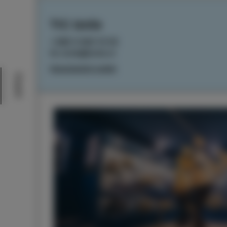
TIC Izola
+386 5 640 10 50
tic.izola@izola.si
Impostazioni cookie
Eventi