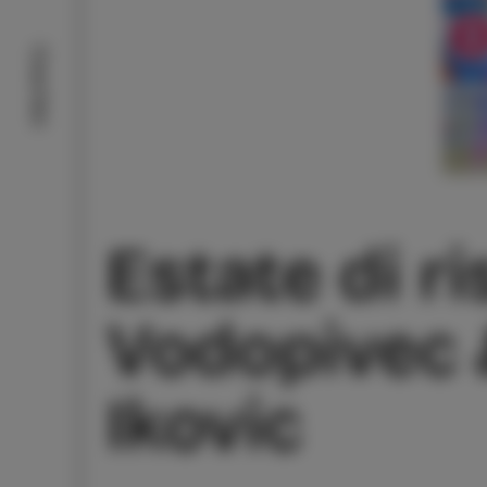
Cosa fare
Estate di r
Vodopivec 
Ikovic