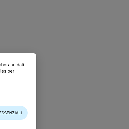
laborano dati
kies per
ESSENZIALI