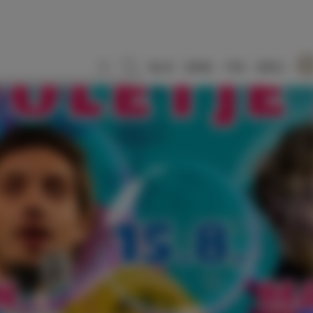
SLO
ENG
ITA
DEU