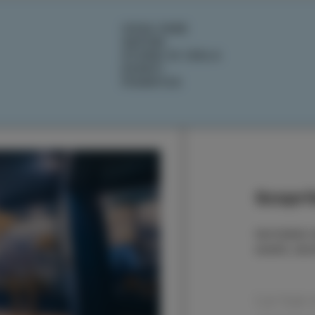
COSA FARE
SAPORI
STORIE DI ISOLA
EVENTI
PIANIFICA
Scoprit
Iscrivetevi
eventi, sto