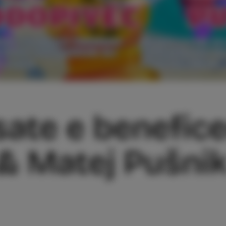
isate e benefice
& Matej Pušnik