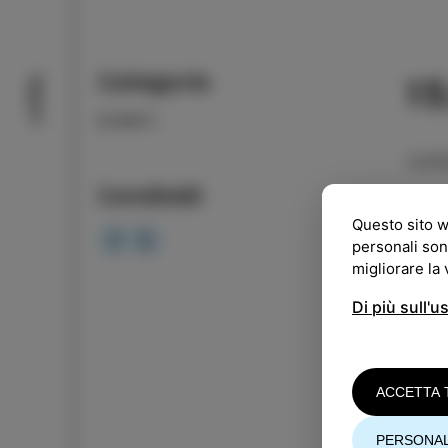
Categoria
1
Sapori
EVENTI
LUO
Condividi
ORA
Questo sito w
personali son
ENT
migliorare la
Di più sull'u
Prev
Si a
ACCETTA 
L'eve
PERSONAL