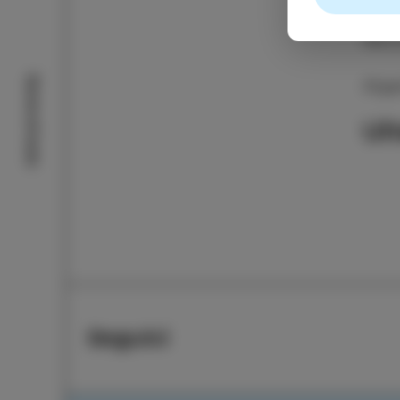
Fino 
Nikit
Storie di Isola
Orga
Ul
Seguici