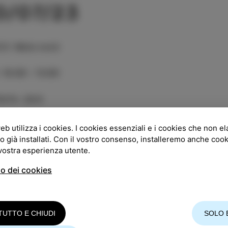
0/07/23
GO
:
Molo nord
:
10:00 - 13:00
RATA
:
20 €
rcatevi sulla barca Jež che vi porterà da Isola a Piran
eb utilizza i cookies. I cookies essenziali e i cookies che non e
ssima città.
o già installati. Con il vostro consenso, installeremo anche coo
 vostra esperienza utente.
ita in barca dura complessivamente 3 ore.
so dei cookies
A
: 20 LUGLIO, dalle 10:00 alle 13:00
TENZA
: Molo nord, Izola
INO PREZZ
I: Bambini 11,00 € / Adulti 20,00 €
TUTTO E CHIUDI
SOLO 