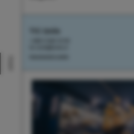
TIC Izola
+386 5 640 10 50
tic.izola@izola.si
Impostazioni cookie
Eventi