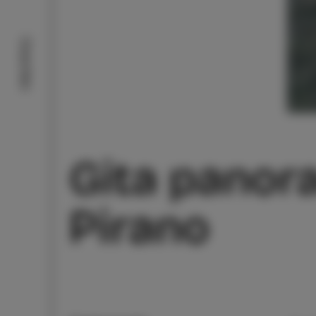
Cosa fare
Gita panora
Pirano