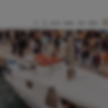
SLO
ENG
ITA
DEU