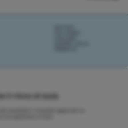
NOTIZIE
CHI SIAMO
IZOLANA
SCOPRI IZOLA
PRENOTA
e il ritmo di Isola
 alla newsletter e rimanete aggiornati su
rie ed esperienze di Isola.