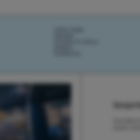
COSA FARE
SAPORI
STORIE DI ISOLA
EVENTI
PIANIFICA
Scoprit
Iscrivetevi
eventi, sto