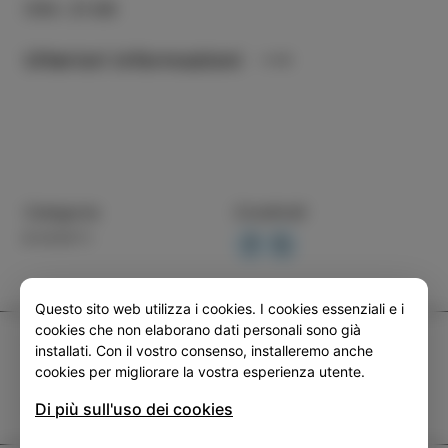
ORA
:
21:00
Ulteriori informazioni
Categoria
Condividi
EVENTI
Questo sito web utilizza i cookies. I cookies essenziali e i
cookies che non elaborano dati personali sono già
TIC Izola
installati. Con il vostro consenso, installeremo anche
cookies per migliorare la vostra esperienza utente.
+386 5 640 10 50
tic.izola@izola.si
Di più sull'uso dei cookies