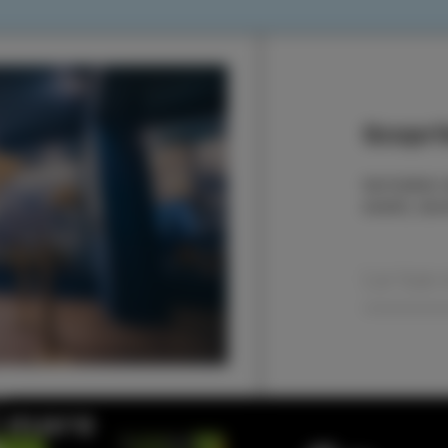
Scoprit
Iscrivetevi
eventi, sto
l mare