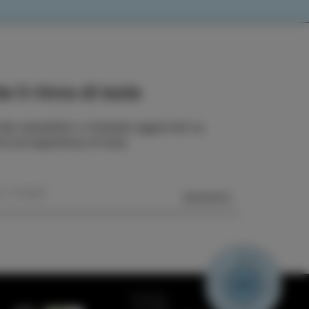
e il ritmo di Isola
 alla newsletter e rimanete aggiornati su
rie ed esperienze di Isola.
MANDA