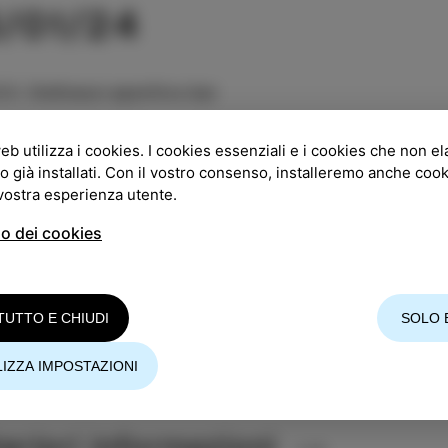
3/01/24
GO
:
DeGrassi aperitivo bar
:
19:00
eb utilizza i cookies. I cookies essenziali e i cookies che non e
o già installati. Con il vostro consenso, installeremo anche coo
ta libera
 vostra esperienza utente.
so dei cookies
tra grande serata di musica al DeGrassi. Sabato 13.1. 
l'eccezionale musicista brasiliano ADRIANO TRINDADE -
pagnato dal miglior cocktail brasiliano, la caipirinha
TUTTO E CHIUDI
SOLO 
IZZA IMPOSTAZIONI
nizzatore dell'evento: DeGrasssi Boutique Garni Hote
teriori informazioni