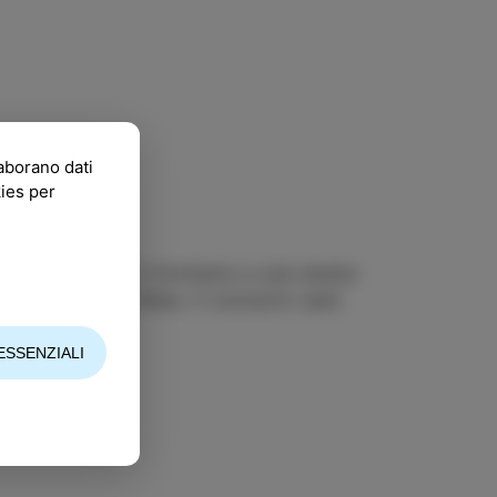
laborano dati
kies per
alle ore 19.00 vi invitiamo a una serata
 Brazil Jazz Vibes. Il concerto sarà
.
ESSENZIALI
l