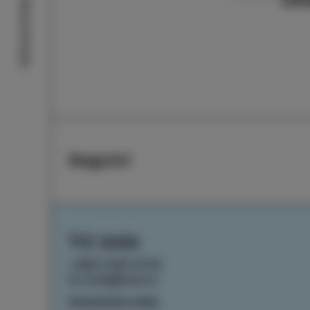
Storie di Isola
Seguici
TIC Izola
+386 5 640 10 50
tic.izola@izola.si
Impostazioni cookie