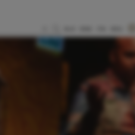
SLO
ENG
ITA
DEU