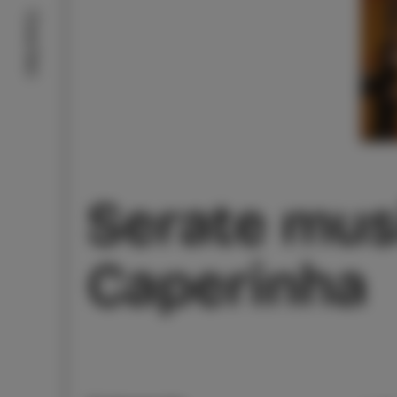
Cosa fare
Serate musi
Caperinha