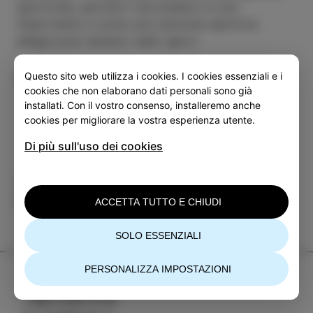
sportività, perché il movimento è così
importante e come una canzone sportiva
allegra può aiutarci nello sport.
Ulteriori informazioni
Questo sito web utilizza i cookies. I cookies essenziali e i
cookies che non elaborano dati personali sono già
installati. Con il vostro consenso, installeremo anche
cookies per migliorare la vostra esperienza utente.
Di più sull'uso dei cookies
Categoria
Condividi
EVENTI
ACCETTA TUTTO E CHIUDI
SOLO ESSENZIALI
PERSONALIZZA IMPOSTAZIONI
TIC Izola
+386 5 640 10 50