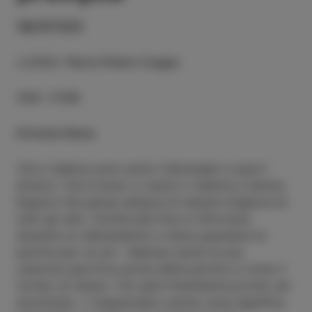
16/07/23
LUOGO
:
Parco Pietro Coppo
ORA
:
17:00
Entrata libera
Vid e Valeria sono amici interessati a sport
diversi. Vid è bravo a calcio e Valeria a tennis.
Eppure Vid pensa sempre di essere migliore di
tutti gli altri, finché alla fine si infortuna
durante un allenamento e deve guardare la
partita per un po'. Valerija canta la sua
canzone sportiva prima della partita e vince il
torneo di tennis. Vid sarà finalmente pronto ad
ascoltarla...? Impareremo anche cosa significa