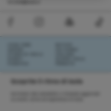
tic.izola@izola.si
COSA FARE
NOTIZIE
SAPORI
CHI SIAMO
STORIE DI ISOLA
IZOLANA
EVENTI
SCOPRI IZOLA
PIANIFICA
PRENOTA
Scoprite il ritmo di Isola
Iscrivetevi alla newsletter e rimanete aggiornati
su eventi, storie ed esperienze di Isola.