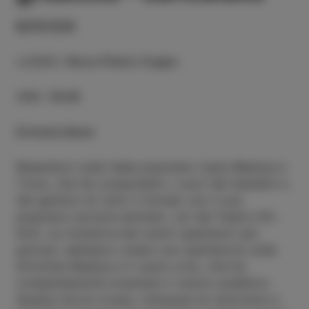
6/01/24
LUOGO
:
Parco Pietro Coppo
ORA
:
18:00
Entrata libera
Basandoci sulla fiaba popolare russa Mashya e
l'orso, che ha conquistato i cuori dei bambini e
dei genitori di tutto il mondo con il suo
popolare cartone animato, noi del Teatro KU-
KUC, su iniziativa dei nostri spettatori più
giovani, abbiamo creato uno spettacolo sulla
birichina Mashya e il cauto orso, che ha
completamente incantato il nostro pubblico.
Questa storia vivace, intessuta di umorismo e