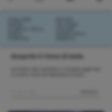
COSA FARE
NOTIZIE
SAPORI
CHI SIAMO
STORIE DI ISOLA
IZOLANA
EVENTI
SCOPRI IZOLA
PIANIFICA
PRENOTA
Scoprite il ritmo di Isola
Iscrivetevi alla newsletter e rimanete aggiornati
su eventi, storie ed esperienze di Isola.
MANDA