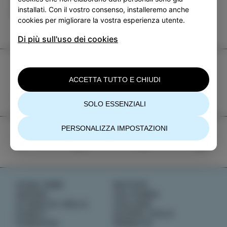
installati. Con il vostro consenso, installeremo anche
EVENTI
cookies per migliorare la vostra esperienza utente.
Di più sull'uso dei cookies
TIC Izola
ACCETTA TUTTO E CHIUDI
+386 5 640 10 50
tic.izola@izola.si
SOLO ESSENZIALI
PERSONALIZZA IMPOSTAZIONI
COSA FARE
NOTIZIE
SAPORI
CHI SIAMO
STORIE DI ISOLA
IZOLANA
EVENTI
SCOPRI IZOLA
PIANIFICA
PRENOTA