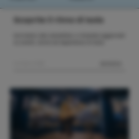
Scoprite il ritmo di Isola
Iscrivetevi alla newsletter e rimanete aggiornati
su eventi, storie ed esperienze di Isola.
MANDA