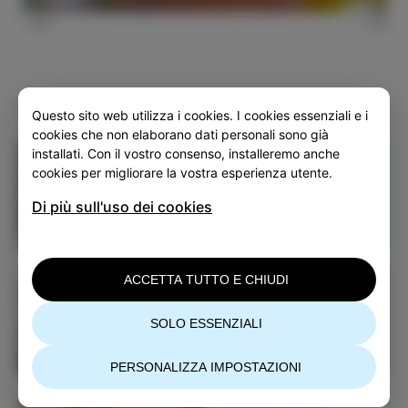
Continuate a scoprire Isola
Questo sito web utilizza i cookies. I cookies essenziali e i
cookies che non elaborano dati personali sono già
installati. Con il vostro consenso, installeremo anche
Manjada has been
cookies per migliorare la vostra esperienza utente.
delighting locals and
visitors for the past 10
Di più sull'uso dei cookies
years
LEGGI TUTTO
ACCETTA TUTTO E CHIUDI
Sapori
SOLO ESSENZIALI
ESPLORA ISOLA
PERSONALIZZA IMPOSTAZIONI