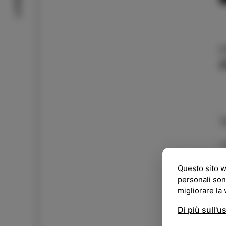
Sapori
T
I
a
Questo sito w
personali son
migliorare la
A
Di più sull'u