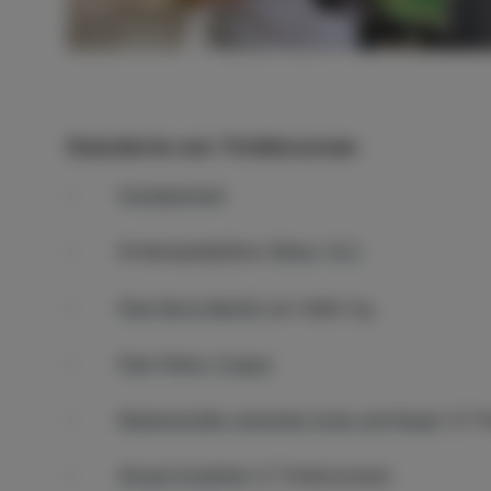
Standorte von Trinkbrunnen
-
Hundestrand
- Kinderspielplätze:
Birba 1 & 2
-
Park Boris Benčič
am Veliki trg
-
Park Pietro Coppo
-
Küstenstraße zwischen Izola und Koper
(3 Tr
-
Strand Svetilnik
(2 Trinkbrunnen)