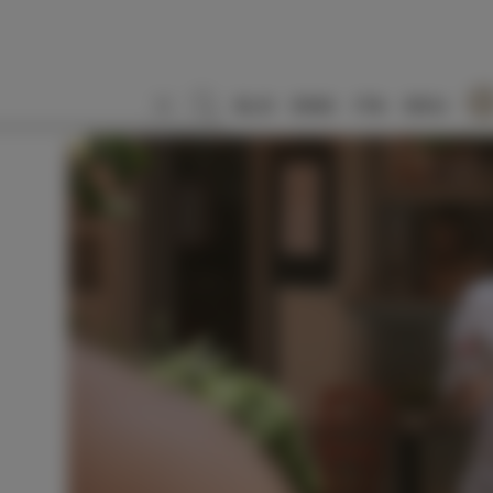
SLO
ENG
ITA
DEU