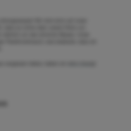
Leitungswasser! Wir sind stolz auf unser
, dass es nichts über unsere Perle von
 nämlich um das istrische Wasser. Unser
r Plastikverbrauch, was bedeutet, dass wir
.
se vergessen haben, haben wir
eine Lösung
!
ink