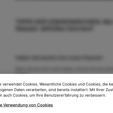
TIPPS DER EINHEIMISCHEN: Wo 
Wasser abfüllen können?
Haben Sie bereits Ihre Izola-Flasche?
Wenn Sie sie noch nicht haben, können Sie sie sch
kaufen.
e verwendet Cookies. Wesentliche Cookies und Cookies, die k
Haben wir das erledigt? Ja! Nun zu den wichtigen 
enen Daten verarbeiten, sind bereits installiert. Mit Ihrer Z
abfüllen können…
wir auch Cookies, um Ihre Benutzererfahrung zu verbessern.
ie Verwendung von Cookies