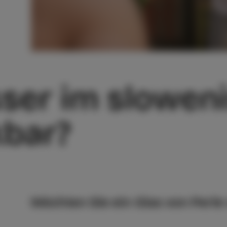
sser im slowen
kbar?
Möchten Sie ein Glas von Perle