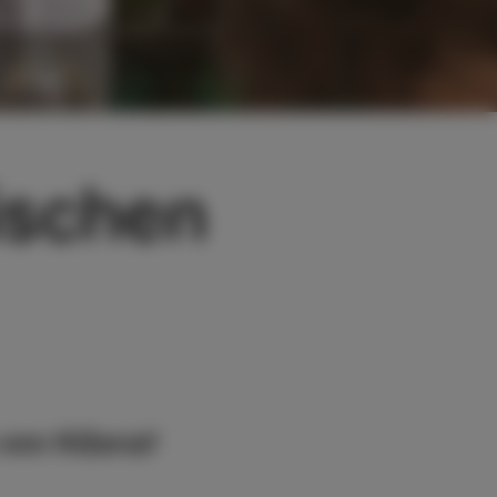
ischen
 von Rižana?