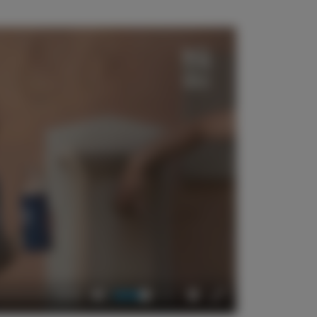
00:40
Mute
Settings
Enter