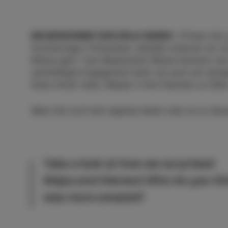
DIE BEWOHNER VON IZOLA SAGEN:
»Trinken Sie 
hochwertiges Trinkwasser, deshalb scherzen wir oft
Rižana geht.“ Das Wasserwerk Rižana kümmert sich
nachhaltiges Engagement lenkt uns auch auf wenige
Ihnen immer raten, Wasser in Ihre Flaschen zu füllen
Wenn Sie noch kein eigenes haben oder es zu Hau
Take a look at how we surprised
Mojca and Klemen! Who do you th
was more amazed?