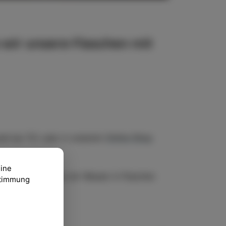
fullscreen
wir unsere Flaschen mit
nell bei TIC oder in unserem
Online-Shop
eine
Informationen, wo wir Wasser in Flaschen
ustimmung