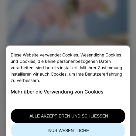
Diese Website verwendet Cookies. Wesentliche Cookies
und Cookies, die keine personenbezogenen Daten
verarbeiten, sind bereits installiert. Mit Ihrer Zustimmung
installieren wir auch Cookies, um Ihre Benutzererfahrung
zu verbessern.
Gnocchi mit Spargel und
hausgemachter Wurst
Mehr über die Verwendung von Cookies
ZUTATEN
(für 4 Personen)
ALLE AKZEPTIEREN UND SCHLIESSEN
Gnocchi
NUR WESENTLICHE
1 kg Kartoffel