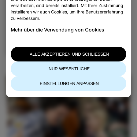
verarbeiten, sind bereits installiert. Mit Ihrer Zustimmung
Programm läuft bis 21:00 Uhr. Im
installieren wir auch Cookies, um Ihre Benutzererfahrung
Anschluss sorgen die
zu verbessern.
Gastronomiebetriebe der Stadt für
Mehr über die Verwendung von Cookies
einen genussvollen Ausklang des
Abends.
ALLE AKZEPTIEREN UND SCHLIESSEN
NUR WESENTLICHE
EINSTELLUNGEN ANPASSEN