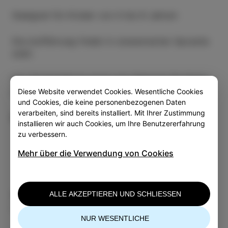
Geeignet für Kinder von 4 bis 8 Jahren
Die Aufführung findet in slowenischer Sprache
statt.
Die Veranstaltung wird vom
Zentrum für Kultur,
Sport und Veranstaltungen in Izola organisiert
Diese Website verwendet Cookies. Wesentliche Cookies
und Cookies, die keine personenbezogenen Daten
verarbeiten, sind bereits installiert. Mit Ihrer Zustimmung
Mehrere informationen
installieren wir auch Cookies, um Ihre Benutzererfahrung
zu verbessern.
Mehr über die Verwendung von Cookies
ALLE AKZEPTIEREN UND SCHLIESSEN
Kategorie
Teilen
VERANSTALTUNGEN
NUR WESENTLICHE