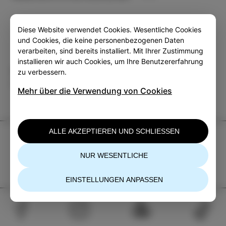
Diese Website verwendet Cookies. Wesentliche Cookies
und Cookies, die keine personenbezogenen Daten
verarbeiten, sind bereits installiert. Mit Ihrer Zustimmung
installieren wir auch Cookies, um Ihre Benutzererfahrung
Kategorie
Teilen
zu verbessern.
VERANSTALTUNGEN
Mehr über die Verwendung von Cookies
ALLE AKZEPTIEREN UND SCHLIESSEN
TIC Izola
+386 5 640 10 50
NUR WESENTLICHE
tic.izola@izola.si
EINSTELLUNGEN ANPASSEN