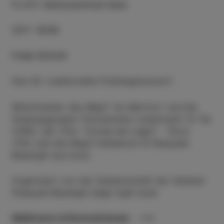
PLATZ
:
Kulturzentrum Izola
ZEIT
:
19:00
Freier Eintritt
Das 30. traditionelle Frühlingskonzert!
Mitwirkende: das MepZ "an Martino" und die
Gesangsgruppe "Dolcemente complicate" SI Tar
(CRO), der Chor "Corale dei Laghi" - Tarzo
(ITA) und das MepZ Haliaetum SI Pasquale
Besenghi aus Isola.
Organisiert von der Gemeinschaft der Italiener
Pasquale Besenghi degli Ughi Isola.
Mehrere informationen