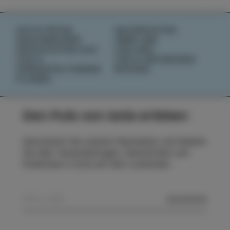
AKTIVITÄTEN
NACHRICHTEN
GESCHMÄCKER
ÜBER UNS
GESCHICHTEN AUS
IZOLANA
IZOLA
IZOLA ENTDECKEN
VERANSTALTUNGEN
BUCHEN
PLANEN
Den Puls von Izola erleben
Abonnieren Sie unseren Newsletter und bleiben
Sie über Veranstaltungen, Geschichten und
Erlebnisse in Izola auf dem Laufenden.
SENDEN