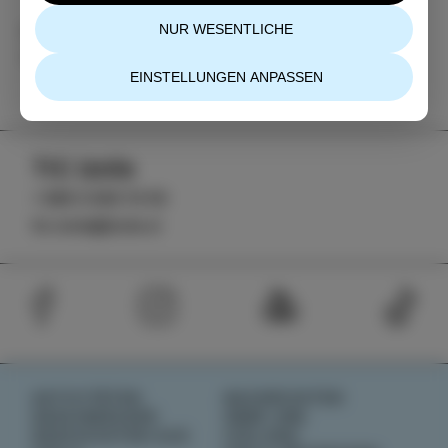
NUR WESENTLICHE
Kategorie
Teilen
VERANSTALTUNGEN
EINSTELLUNGEN ANPASSEN
TIC Izola
+386 5 640 10 50
tic.izola@izola.si
AKTIVITÄTEN
NACHRICHTEN
GESCHMÄCKER
ÜBER UNS
GESCHICHTEN AUS
IZOLANA