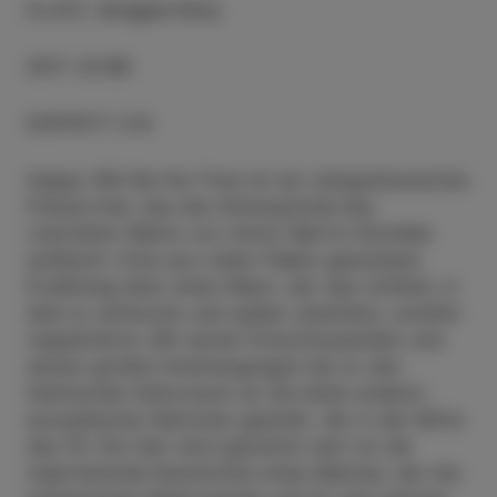
PLATZ
:
Arrigoni Kino
ZEIT
:
21:00
EINTRITT
:
5 €
Happy Will Be the Time ist ein zeitgenössisches
Filmporträt, das die Hintergründe des
visionären Werks von Anton Martin Slomšek
aufdeckt. Eine aus vielen Fäden gewobene
Erzählung über einen Mann, der das Umfeld, in
dem er aufwuchs und später arbeitete, zutiefst
respektierte. Mit seiner Entschlossenheit und
seinen großen Anstrengungen hat er den
heimischen Kulturraum an die Seite anderer
europäischer Nationen gestellt, die in der Mitte
des 19. Die Zeit wird glücklich sein ist die
inspirierende Geschichte eines Mannes, der die