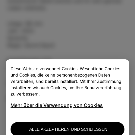
slowenische Seele kannte und ihr sein ganzes
Leben widmete.
Länge: 88 min
Jahr: 2022
Sprache.
Regie: David Sipoš
Eintrittspreis: 5 €
Clubmitglieder: 4€
Diese Website verwendet Cookies. Wesentliche Cookies
und Cookies, die keine personenbezogenen Daten
verarbeiten, sind bereits installiert. Mit Ihrer Zustimmung
Organisator: CKŠP Izola
installieren wir auch Cookies, um Ihre Benutzererfahrung
zu verbessern.
Mehrere informationen
Mehr über die Verwendung von Cookies
ALLE AKZEPTIEREN UND SCHLIESSEN