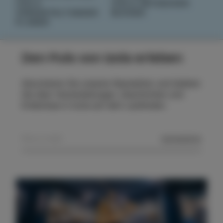
IZOLA
IZOLA ENTDECKEN
VERANSTALTUNGEN
BUCHEN
PLANEN
Den Puls von Izola erleben
Abonnieren Sie unseren Newsletter und bleiben
Sie über Veranstaltungen, Geschichten und
Erlebnisse in Izola auf dem Laufenden.
SENDEN