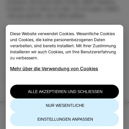
Orkester Harmonik Niko Poles, MePZ Sežana,
Erazem, Don Allen, Ku Adn, ne me jugat, Aleksi
Jercog quintet, und viele andere.
Mehrere informationen
Diese Website verwendet Cookies. Wesentliche Cookies
und Cookies, die keine personenbezogenen Daten
verarbeiten, sind bereits installiert. Mit Ihrer Zustimmung
installieren wir auch Cookies, um Ihre Benutzererfahrung
zu verbessern.
Mehr über die Verwendung von Cookies
Kategorie
Teilen
VERANSTALTUNGEN
ALLE AKZEPTIEREN UND SCHLIESSEN
NUR WESENTLICHE
TIC Izola
EINSTELLUNGEN ANPASSEN
+386 5 640 10 50