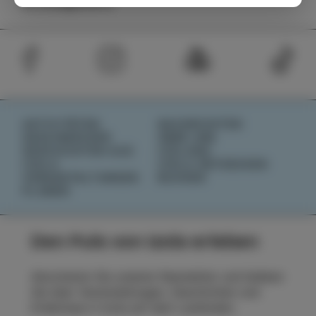
tic.izola@izola.si
AKTIVITÄTEN
NACHRICHTEN
GESCHMÄCKER
ÜBER UNS
GESCHICHTEN AUS
IZOLANA
IZOLA
IZOLA ENTDECKEN
VERANSTALTUNGEN
BUCHEN
PLANEN
Den Puls von Izola erleben
Abonnieren Sie unseren Newsletter und bleiben
Sie über Veranstaltungen, Geschichten und
Erlebnisse in Izola auf dem Laufenden.