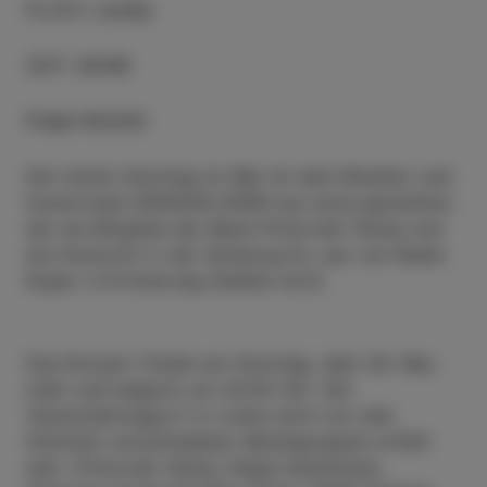
PLATZ
:
Lonka
ZEIT
:
20:00
Freier Eintritt
Der letzte Sonntag im Mai ist dem Musiker und
Humoristen BOGDAN GERK aus Isola gewidmet,
der als Mitglied der Band Primorski fantje und
als Humorist in der Sendung Du, jes von Radio
Koper in Erinnerung bleiben wird.
Das Konzert findet am Sonntag, dem 28. Mai,
statt und beginnt um 20.00 Uhr. Der
Veranstaltungsort in Lonka wird von den
Stimmen verschiedener Musikgruppen erfüllt
sein. Primorski fantje, Klapa Semikanta,