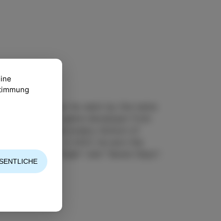
eine
ustimmung
 hip hop producer he went by the name
videographer and game developer from
mnasium at the Secondary School of
ng from AGRFT. In 2021, he won the
 performances "Gejm" and "Seven Days".
SENTLICHE
a, Občina Izola