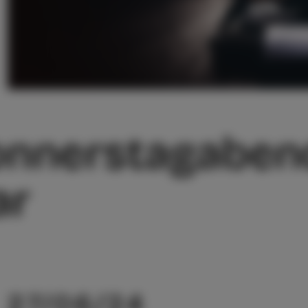
onnerstagaben
ar
27/06/24