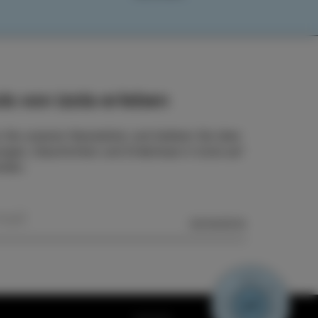
ls von Izola erleben
 Sie unseren Newsletter und bleiben Sie über
ngen, Geschichten und Erlebnisse in Izola auf
nden.
SENDEN