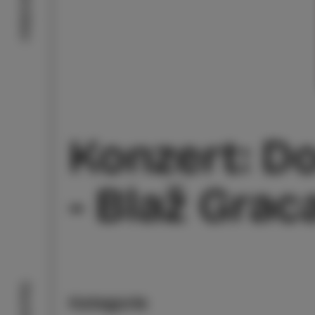
Aktivitäten
Konzert: D
- Blaž Grac
Kategorie