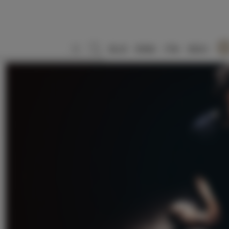
SLO
ENG
ITA
DEU