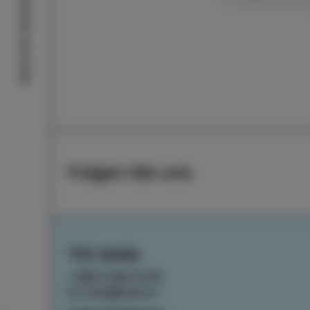
Geschichten aus Izola
Folgen Sie uns
TIC Izola
+386 5 640 10 50
tic.izola@izola.si