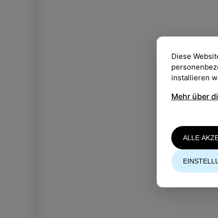
Diese Websit
personenbezog
installieren 
Mehr über d
ALLE AKZ
EINSTELL