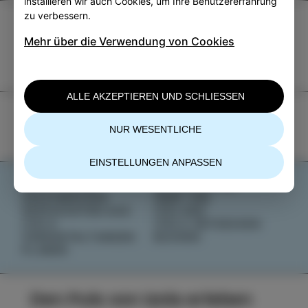
installieren wir auch Cookies, um Ihre Benutzererfahrung
zu verbessern.
TIC Izola
Mehr über die Verwendung von Cookies
+386 5 640 10 50
tic.izola@izola.si
ALLE AKZEPTIEREN UND SCHLIESSEN
NUR WESENTLICHE
EINSTELLUNGEN ANPASSEN
AKTIVITÄTEN
NACHRICHTEN
GESCHMÄCKER
ÜBER UNS
GESCHICHTEN AUS
IZOLANA
IZOLA
IZOLA ENTDECKEN
VERANSTALTUNGEN
BUCHEN
PLANEN
Den Puls von Izola erleben