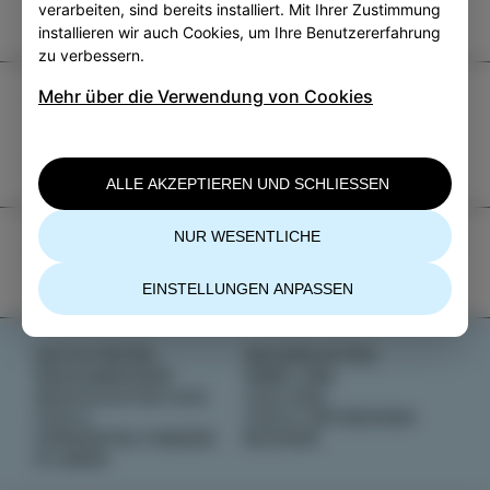
verarbeiten, sind bereits installiert. Mit Ihrer Zustimmung
installieren wir auch Cookies, um Ihre Benutzererfahrung
zu verbessern.
Mehr über die Verwendung von Cookies
TIC Izola
+386 5 640 10 50
tic.izola@izola.si
ALLE AKZEPTIEREN UND SCHLIESSEN
NUR WESENTLICHE
EINSTELLUNGEN ANPASSEN
AKTIVITÄTEN
NACHRICHTEN
GESCHMÄCKER
ÜBER UNS
GESCHICHTEN AUS
IZOLANA
IZOLA
IZOLA ENTDECKEN
VERANSTALTUNGEN
BUCHEN
PLANEN