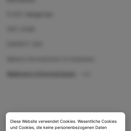
PLATZ
:
Hangar bar
ZEIT
:
21:00
EINTRITT
:
10 €
Weitere Informationen im Dezember.
Mehrere informationen
Kategorie
Teilen
Diese Website verwendet Cookies. Wesentliche Cookies
VERANSTALTUNGEN
und Cookies, die keine personenbezogenen Daten