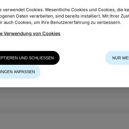
e verwendet Cookies. Wesentliche Cookies und Cookies, die k
enen Daten verarbeiten, sind bereits installiert. Mit Ihrer Z
PLATZ
:
Manzioli Platz
wir auch Cookies, um Ihre Benutzererfahrung zu verbessern.
ZEIT
:
21:00
ie Verwendung von Cookies
Dimela cantando - Festival der neuen Lieder im Istr
EPTIEREN UND SCHLIESSEN
NUR WE
Bei schlechtem Wetter: das Kulturzentrum von Izola
UNGEN ANPASSEN