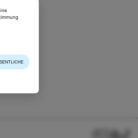
eine
ustimmung
obene-Dialekt.
SENTLICHE