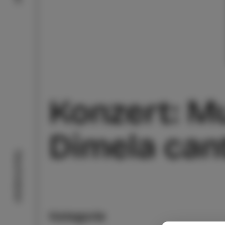
Konzert: M
Dimela can
Geschmäcker
Kategorie