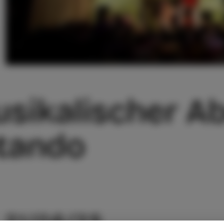
usikalischer A
tando
21/06/25