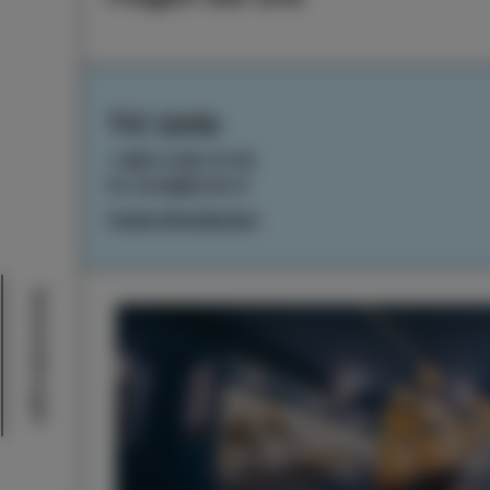
TIC Izola
+386 5 640 10 50
tic.izola@izola.si
Cookie-Einstellungen
Veranstaltungen