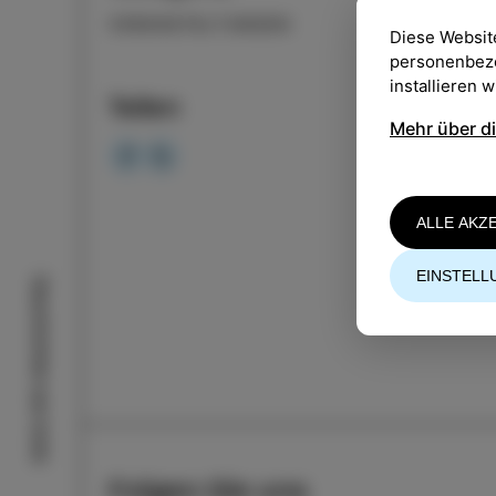
VERANSTALTUNGEN
Diese Websit
personenbezog
installieren 
Teilen
Mehr über d
ALLE AKZ
EINSTELL
Geschichten aus Izola
Folgen Sie uns