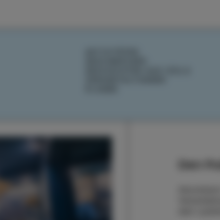
AKTIVITÄTEN
GESCHMÄCKER
GESCHICHTEN AUS IZOLA
VERANSTALTUNGEN
PLANEN
Den Pu
Abonnieren
Veranstaltu
dem Laufe