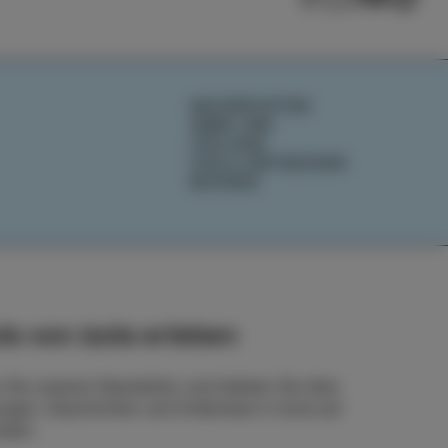
NACHRICHTEN
ÜBER UNS
IZOLANA
IZOLA ENTDECKEN
BUCHEN
ls von Izola erleben
 Sie unseren Newsletter und bleiben Sie über
ngen, Geschichten und Erlebnisse in Izola auf
nden.