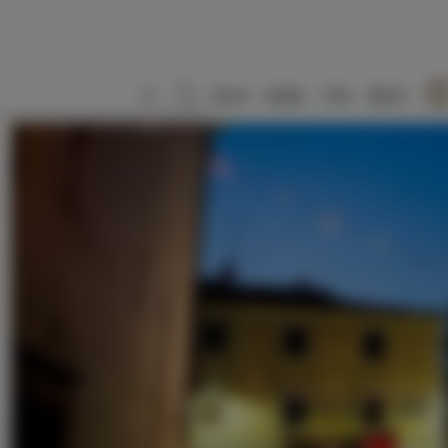
SLO
ENG
ITA
DEU