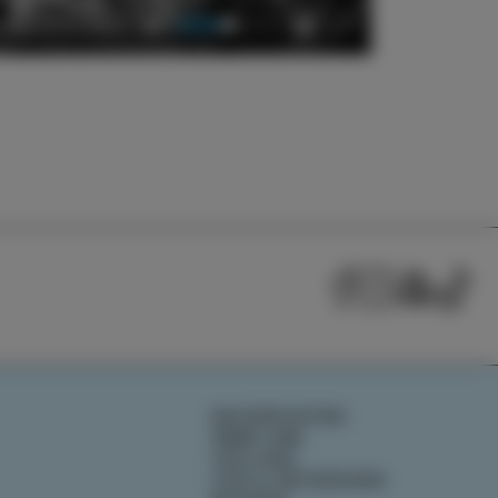
1:08:04
Mute
Settings
Enter
fullscreen
NACHRICHTEN
ÜBER UNS
IZOLANA
IZOLA ENTDECKEN