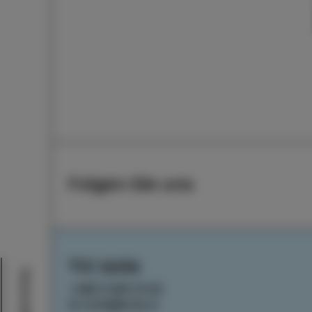
Folgen Sie uns
TIC Izola
Veranstaltungen
+386 5 640 10 50
tic.izola@izola.si