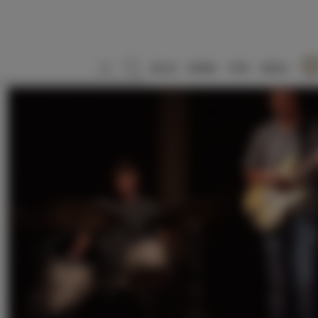
SLO
ENG
ITA
DEU