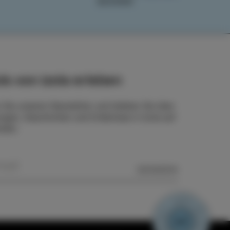
BUCHEN
ls von Izola erleben
 Sie unseren Newsletter und bleiben Sie über
ngen, Geschichten und Erlebnisse in Izola auf
nden.
SENDEN