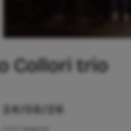
 Collori trio
24/06/26
PLATZ
:
Hangar bar