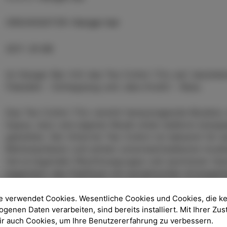
ORGANISATOR
:
Hangar bar
ZEIT
:
21:00
Im Hangar Bar tritt das Teo Collori Trio auf, bestehe
Čebašek – Schlagzeug und Jaka Krušič – Bass.
Das Teo Collori Trio vereint herausragende Musiker,
Gypsy-Jazz und eigener Musik einen äußerst energie
gestalten. Der Gitarrist Teo Collori ist bekannt für
Bühnenpräsenz und seinen unverwechselbaren musika
hervorragenden Rhythmusgruppe und spontaner Impro
begeistert das Publikum mit dynamischen Arrangeme
Verbindung von Tradition und zeitgenössischem mus
e verwendet Cookies. Wesentliche Cookies und Cookies, die k
Mehrere informationen
enen Daten verarbeiten, sind bereits installiert. Mit Ihrer Z
wir auch Cookies, um Ihre Benutzererfahrung zu verbessern.