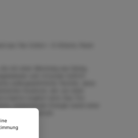
nd aus Teo Collori – E-Gitarre, Pavel
 die mit einer Mischung aus Swing,
geladenen und virtuosen Auftritt
 seine außergewöhnliche Technik, seine
lischen Ausdruck, der von einer
visation ergänzt wird. Das Trio
nts, ansteckender Energie sowie einer
ikalischem Ausdruck.
eine
ustimmung