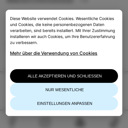
Mehrere informationen
Diese Website verwendet Cookies. Wesentliche Cookies
und Cookies, die keine personenbezogenen Daten
verarbeiten, sind bereits installiert. Mit Ihrer Zustimmung
installieren wir auch Cookies, um Ihre Benutzererfahrung
zu verbessern.
Kategorie
Teilen
VERANSTALTUNGEN
Mehr über die Verwendung von Cookies
ALLE AKZEPTIEREN UND SCHLIESSEN
TIC Izola
NUR WESENTLICHE
+386 5 640 10 50
tic.izola@izola.si
EINSTELLUNGEN ANPASSEN