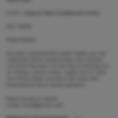
PLATZ
:
Largo pri Špini (Ljubljanska street)
ZEIT
:
20:00
Freier Eintritt
Die alten musikalischen Hasen haben sich der
originellen Musik angenommen. Der Gesang
von Daret Ravnikar und die Pop-Erfahrung von
ex. Pharao, Gianni Collori, haben sie mit Hilfe
von Andrej Žibert und Boris Šik einen sehr
hörenswerten Rock daraus gemacht.
Reservierung ist ratsam
(drago.mislej@gmail.com)