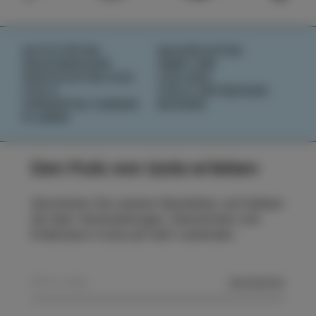
AKTIVITÄTEN
NACHRICHTEN
GESCHMÄCKER
ÜBER UNS
GESCHICHTEN AUS
IZOLANA
IZOLA
IZOLA ENTDECKEN
VERANSTALTUNGEN
BUCHEN
PLANEN
Den Puls von Izola erleben
Abonnieren Sie unseren Newsletter und bleiben
Sie über Veranstaltungen, Geschichten und
Erlebnisse in Izola auf dem Laufenden.
SENDEN