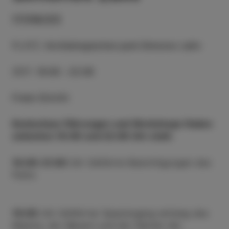
17/06/23
PLATZ
:
Archäologischen park Simonov zaliv
ZEIT
:
16:00 - 22:00
Freier Eintritt
Kostenlose Führungen und Workshops finden
zwischen 16:00 und 22:00 Uhr statt:
16.00-21.00
Uhr Geführte Besichtigungen des
Parks
19.00
Uhr Geführter Spaziergang entlang des
Meeres, der Mauern und der Dächer der