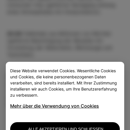
römischen Villa (geführter Rundgang entlang
eines Sinnespfades mit Interpretation);
20.00
Fußböden aus Millionen von Würfeln
(geführte Besichtigung der Mosaike mit
Vorstellung der Materialien, Werkzeuge und
Techniken);
Diese Website verwendet Cookies. Wesentliche Cookies
21.00
Was wurde in einer römischen Villa
und Cookies, die keine personenbezogenen Daten
verarbeiten, sind bereits installiert. Mit Ihrer Zustimmung
gelesen? (Diskussion über antike Literatur und
installieren wir auch Cookies, um Ihre Benutzererfahrung
Vorlesen von Lieblingsgedichten oder -
zu verbessern.
passagen antiker Autoren - die Besucher sind
eingeladen, ihre eigenen mitzubringen).
Mehr über die Verwendung von Cookies
ALLE AKZEPTIEREN UND SCHLIESSEN