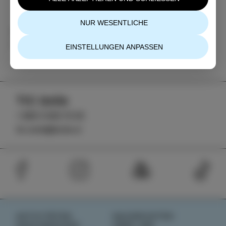
NUR WESENTLICHE
Kategorie
Teilen
VERANSTALTUNGEN
EINSTELLUNGEN ANPASSEN
TIC Izola
+386 5 640 10 50
tic.izola@izola.si
AKTIVITÄTEN
NACHRICHTEN
GESCHMÄCKER
ÜBER UNS