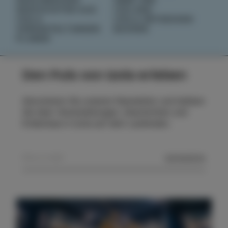
GESCHICHTEN AUS
IZOLANA
IZOLA
IZOLA ENTDECKEN
VERANSTALTUNGEN
BUCHEN
PLANEN
Den Puls von Izola erleben
Abonnieren Sie unseren Newsletter und bleiben
Sie über Veranstaltungen, Geschichten und
Erlebnisse in Izola auf dem Laufenden.
SENDEN