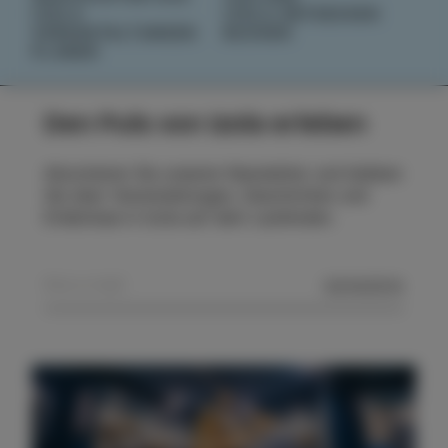
IZOLA
IZOLA ENTDECKEN
VERANSTALTUNGEN
BUCHEN
PLANEN
Den Puls von Izola erleben
Abonnieren Sie unseren Newsletter und bleiben
Sie über Veranstaltungen, Geschichten und
Erlebnisse in Izola auf dem Laufenden.
SENDEN