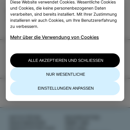
Diese Website verwendet Cookies. Wesentliche Cookies
und Cookies, die keine personenbezogenen Daten
Kategorie
Teilen
verarbeiten, sind bereits installiert. Mit Ihrer Zustimmung
VERANSTALTUNGEN
installieren wir auch Cookies, um Ihre Benutzererfahrung
zu verbessern.
Mehr über die Verwendung von Cookies
TIC Izola
+386 5 640 10 50
ALLE AKZEPTIEREN UND SCHLIESSEN
tic.izola@izola.si
NUR WESENTLICHE
EINSTELLUNGEN ANPASSEN
AKTIVITÄTEN
NACHRICHTEN
GESCHMÄCKER
ÜBER UNS
GESCHICHTEN AUS
IZOLANA