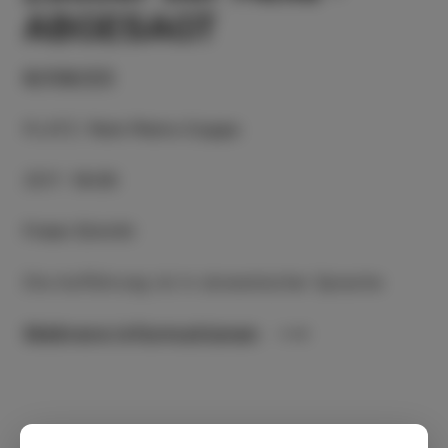
ABGESAGT
6/08/23
PLATZ
:
Park Pietro Coppo
ZEIT
:
18:00
Freier Eintritt
Die Aufführung ist in slowenischer Sprache
Mehrere informationen