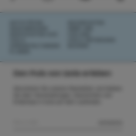
AKTIVITÄTEN
NACHRICHTEN
GESCHMÄCKER
ÜBER UNS
GESCHICHTEN AUS
IZOLANA
IZOLA
IZOLA ENTDECKEN
VERANSTALTUNGEN
BUCHEN
PLANEN
Den Puls von Izola erleben
Abonnieren Sie unseren Newsletter und bleiben
Sie über Veranstaltungen, Geschichten und
Erlebnisse in Izola auf dem Laufenden.
SENDEN