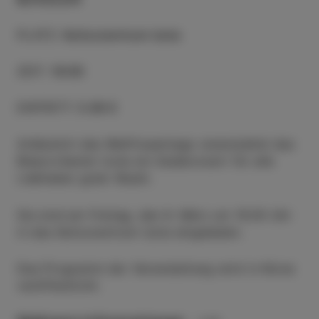
PLATZ
:
Kulturzentrum Izola
ZEIT
:
19:00
EINTRITT
:
5.00 €
Anlässlich des Weltfrauentags veranstaltet das
Blasorchester Izola ein Galakonzert für alle
Liebhaber guter Musik.
Sie sind am Freitag, den 8. März um 19.00 Uhr
in das Kulturzentrum Izola eingeladen.
Das Programm der Veranstaltung wird in Kürze
veröffentlicht.