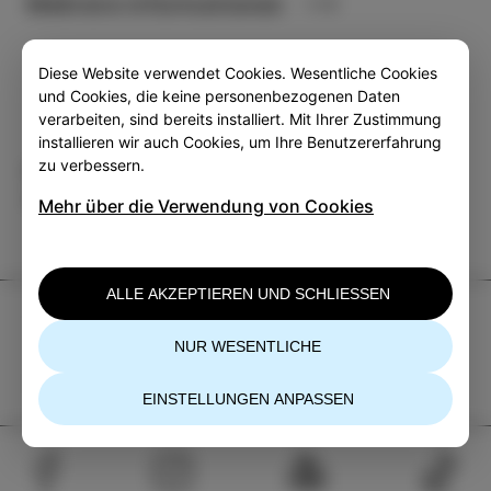
Mehrere informationen
Diese Website verwendet Cookies. Wesentliche Cookies
und Cookies, die keine personenbezogenen Daten
verarbeiten, sind bereits installiert. Mit Ihrer Zustimmung
installieren wir auch Cookies, um Ihre Benutzererfahrung
zu verbessern.
Kategorie
Teilen
VERANSTALTUNGEN
Mehr über die Verwendung von Cookies
ALLE AKZEPTIEREN UND SCHLIESSEN
TIC Izola
NUR WESENTLICHE
+386 5 640 10 50
tic.izola@izola.si
EINSTELLUNGEN ANPASSEN