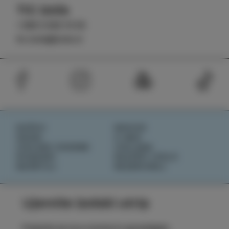
TIC Izola
+386 5 640 10 50
tic.izola@izola.si
DOŽIVI
NOVICE
OKUSI
O NAS
IZOLSKE ZGODBE
IZOLANA
DOGODKI
RAZIŠČI IZOLO
NAČRTUJ
REZERVIRAJ
Ujemite izolski utrip
Prijavite se na e-novice in spremljajte