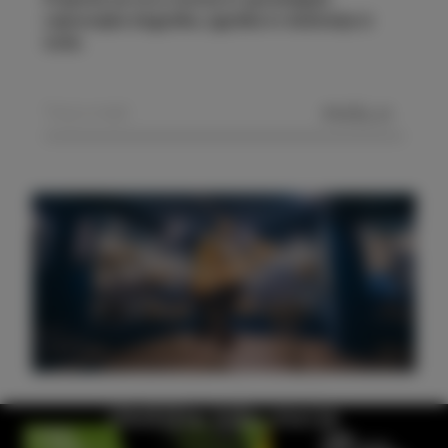
najnovejše dogodke, zgodbe in doživetja iz
Izole.
POŠLJI
Obiščite hišo morja