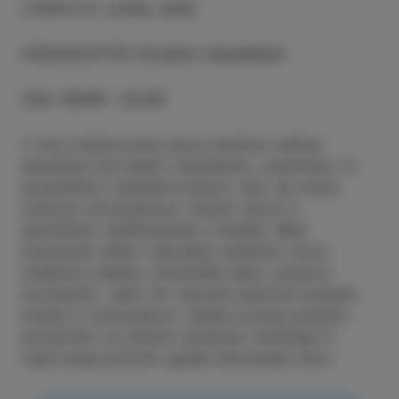
LOKACIJA
:
Lonka, Izola
ORGANIZATOR
:
Društvo rokodelcev
URA
:
09:00 - 22:00
V Izoli obiskovalce skozi poletne večere
spremlja tudi sejem rokodelcev, umetnikov in
ponudnikov domačih dobrot, kjer ob morju
zaživijo ustvarjalnost, lokalni okusi in
sproščeno mediteransko vzdušje. Med
stojnicami lahko odkrijete unikatne ročno
izdelane izdelke, umetniška dela, naravno
kozmetiko, nakit ter izbrane dobrote lokalnih
kmetij in ustvarjalcev. Sejem ponuja prijetno
priložnost za večerni sprehod, druženje in
odkrivanje pristnih zgodb Slovenske Istre.