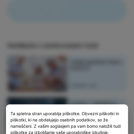
PREVERITE MOŽNOSTI
PARKIRANJA TUKA
J.
Nadaljujte z raziskovanjem Izole
Vinski sprehod: Izola v
kozarcu
PREBERI VEČ
Izolana – zakladnica
morskih skrivnosti
Ta spletna stran uporablja piškotke. Obvezni piškotki in
piškotki, ki ne obdelujejo osebnih podatkov, so že
nameščeni. Z vašim soglasjem pa vam bomo naložili tudi
PREBERI VEČ
piškotke za izboljšanje vaše uporabniške izkušnje.