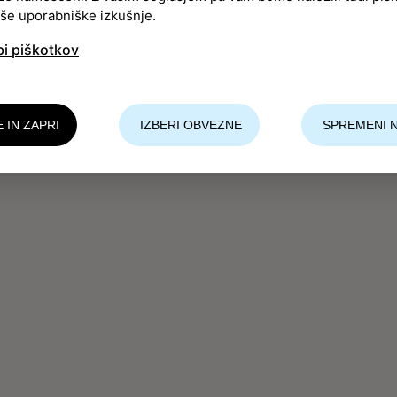
aše uporabniške izkušnje.
bi piškotkov
E IN ZAPRI
IZBERI OBVEZNE
SPREMENI 