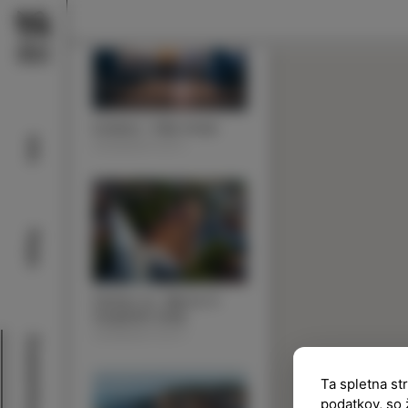
Izolana – hiša morja
Info
ZNAMENITOSTI
Plaže
Cerkev sv. Mavra in
razgledni stolp
ZNAMENITOSTI
Znamenitosti
Ta spletna st
podatkov, so 