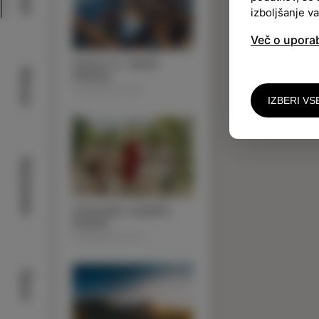
izboljšanje v
Več o upora
Cerkev sv. Marije
Narava
Alietske
ZNAMENITOSTI
IZBERI VS
Nastanitev
Arheološko najdišče
Kaštelir
ZNAMENITOSTI
Okusi