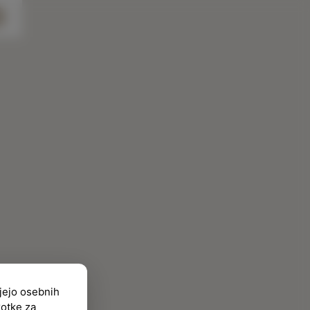
ujejo osebnih
kotke za