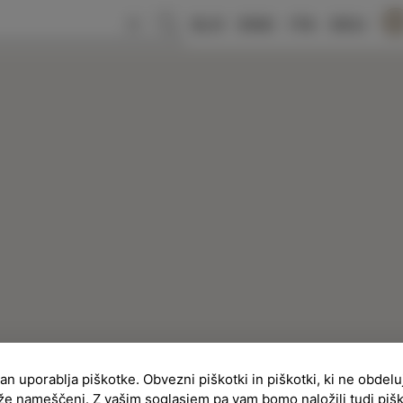
SLO
ENG
ITA
DEU
ran uporablja piškotke. Obvezni piškotki in piškotki, ki ne obdel
že nameščeni. Z vašim soglasjem pa vam bomo naložili tudi piš