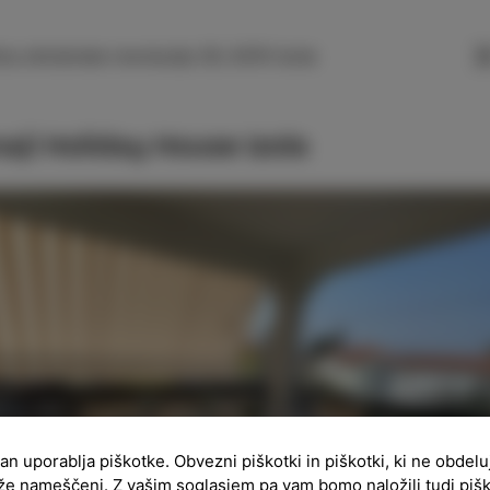
SLO
ENG
ITA
DEU
ica oktobrske revolucije 29, 6310 Izola
aji Holiday House Izola
ran uporablja piškotke. Obvezni piškotki in piškotki, ki ne obdel
že nameščeni. Z vašim soglasjem pa vam bomo naložili tudi piš