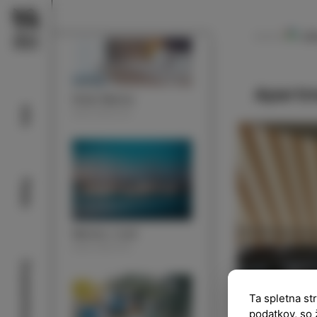
Ul
NAVODILA
Apartm
Hotel Marina
Info
NASTANITEV
Plaže
Marina v Izoli
NASTANITEV
Znamenitosti
Ta spletna st
podatkov, so 