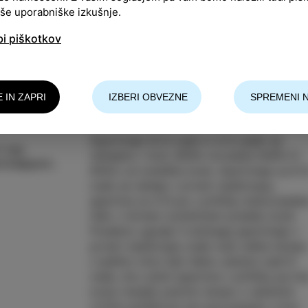
aše uporabniške izkušnje.
bi piškotkov
E IN ZAPRI
IZBERI OBVEZNE
SPREMENI 
Apartmaja (6-8 oseb in 4-6 oseb) se
7 340
nahajata v Izoli, 800m od plaže Delfin in
holidayhouseizola@gmail.com
800m od središča Izole. Apartmaja za 6-
oseb se nahaja v prvem nadstropju,
apartma za 4-6 pa v pritličju stanovanjsk
hiše v mirnem turističnem predelu Izole.
Posebno ugodje 3 sobnega apartmaja v
prvem nadstropju oseb nudi velika terasa
z jedilno mizo kjer lahko udobno sedi 8
oseb, dvo sobni apartma v pritličju pa im
svojo manjšo pokrito teraso z udobnim
vrtnim pohištvom ter pod pergolo vrtno