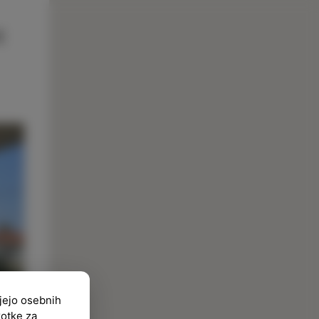
ujejo osebnih
kotke za