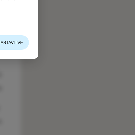
NASTAVITVE
8
e
a