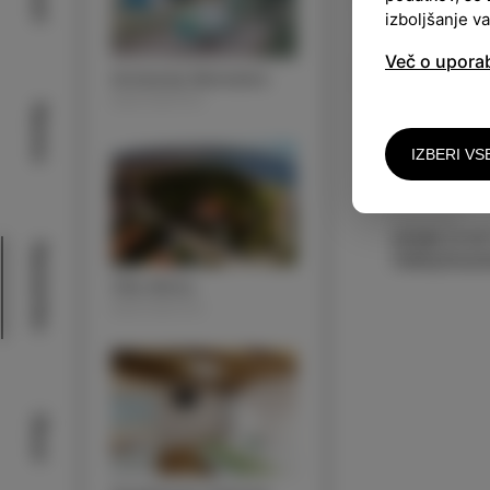
izboljšanje v
Več o upora
Avtokamp Belvedere
NASTANITEV
Narava
IZBERI VS
KONTAKT
00386 31 61
Nastanitev
Villa Almira
NASTANITEV
Okusi