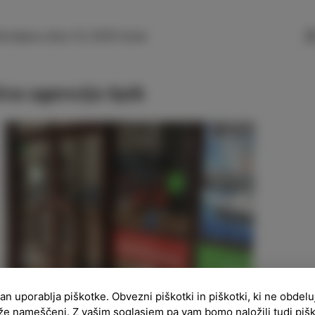
SLO
ENG
ITA
DEU
ttonijeva ulica 13, 6310 Izola
čna agencija Spik
ran uporablja piškotke. Obvezni piškotki in piškotki, ki ne obdel
že nameščeni. Z vašim soglasjem pa vam bomo naložili tudi piš