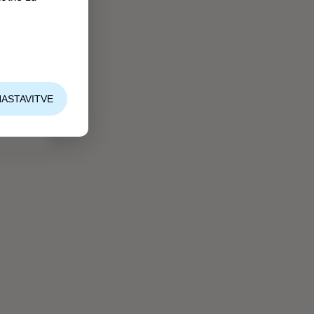
la
e
.
i
NASTAVITVE