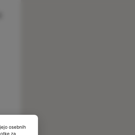
ujejo osebnih
kotke za