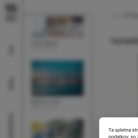
Pi
NAVODILA
Turisti
Hotel Marina
Info
NASTANITEV
Plaže
Marina v Izoli
NASTANITEV
Znamenitosti
Ta spletna st
podatkov, so 