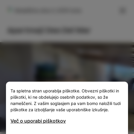
FILTER
Skladiščna ulica 3, 6310 Izola
Apartmaji Dea Del Mar
SLO
ENG
ITA
DEU
Ta spletna stran uporablja piškotke. Obvezni piškotki in
piškotki, ki ne obdelujejo osebnih podatkov, so že
nameščeni. Z vašim soglasjem pa vam bomo naložili tudi
piškotke za izboljšanje vaše uporabniške izkušnje.
Več o uporabi piškotkov