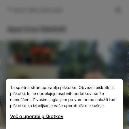
FILTER
Korte 130a, 6310 Izola
Apartma Medoši
SLO
ENG
ITA
DEU
Ta spletna stran uporablja piškotke. Obvezni piškotki in
piškotki, ki ne obdelujejo osebnih podatkov, so že
nameščeni. Z vašim soglasjem pa vam bomo naložili tudi
piškotke za izboljšanje vaše uporabniške izkušnje.
Več o uporabi piškotkov