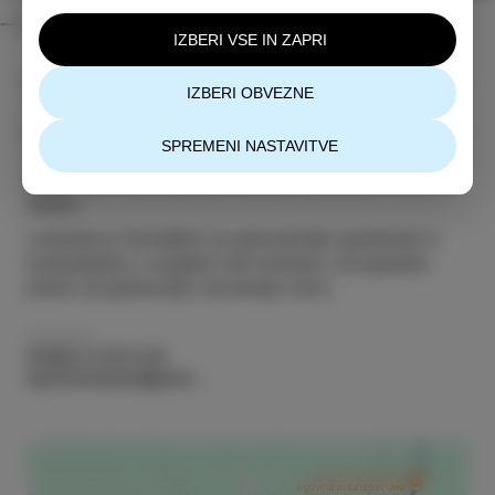
IZBERI VSE IN ZAPRI
Prenovljena hiša v vaškem istrskem slogu se nahaja
IZBERI OBVEZNE
v mirni soseski v zaledju slovenske Obale. V
kontrastu s tradicionalnim zunanjim izgledom, ki hiši
SPREMENI NASTAVITVE
daje "dušo", sodobno opremljen apartma za dve
osebi nudi vse potrebno udobje za prijeten oddih v
naravi.
Lokacija je izhodišče za panoramske sprehode in
kolesarjenje z razgledi nad solinami, strunjansko
dolino ali gričevnato slovensko Istro.
KONTAKT
00386 31 670 230
apartmamedosi@gmail.com
Hotel Marina
Marina v Izoli
Avtokamp
Belvedere
NASTANITEV
NASTANITEV
NASTANITEV