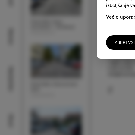
izboljšanje v
Več o upora
Parkirišče Argo
(avtodom + avtobus)
Narava
PARKIRIŠČA
IZBERI VS
KONTAKT
JP Komunala 
+386 5 909 
5 66 34 950
Nastanitev
info@komunal
Parkirišče Zdravstveni
dom
PARKIRIŠČA
Okusi