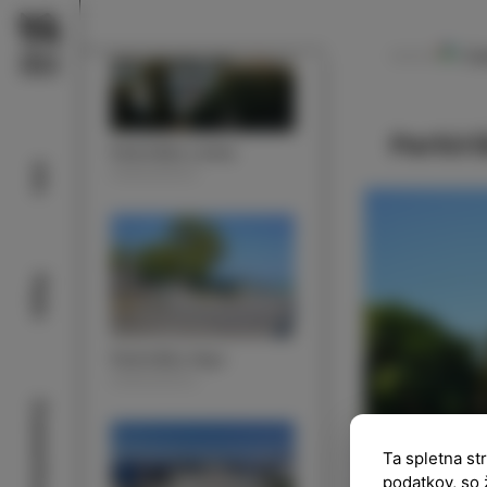
Ca
NAVODILA
Parkiri
Parkirišče Lonka
Info
PARKIRIŠČA
Plaže
Parkirišče Argo
PARKIRIŠČA
Znamenitosti
Ta spletna st
podatkov, so 