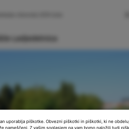
SLO
ENG
ITA
DEU
nkarjev drevored, 6310 Izola
šče Ladjedelnica
ran uporablja piškotke. Obvezni piškotki in piškotki, ki ne obdel
že nameščeni. Z vašim soglasjem pa vam bomo naložili tudi piš