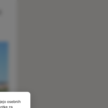
ujejo osebnih
kotke za