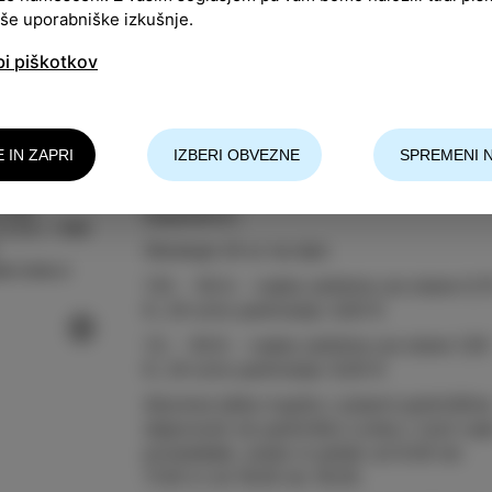
aše uporabniške izkušnje.
bi piškotkov
E IN ZAPRI
IZBERI OBVEZNE
SPREMENI 
Parkirišče se nahaja ob nekdanji
Izola
ladjedelnici.
13 03 / +386
Obratuje 24 ur na dan:
a-izola.si
1.10. - 30.4. - vsaka začetna ura stane 0,7
€, 24-urno parkiranje: 4,00 €
1.5. - 30.9. - vsaka začetna ura stane 1,50
€, 24-urno parkiranje: 9,00 €
Abonma lahko kupite v pisarni parkiriščn
dejavnosti ob parkirišču Lonka v Izoli vsa
ponedeljek, sredo in petek od 9.00 do
11.00 in od 16.00 do 18.00.