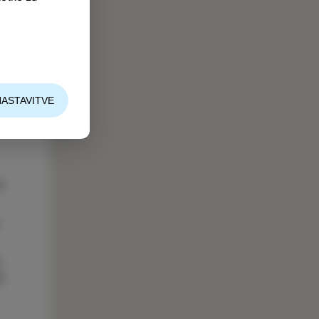
NASTAVITVE
0
e
k