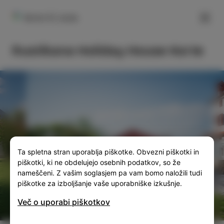
FILTER
Korte 51, Izola
Rustikana Holiday House Korte
SLO
ENG
ITA
DEU
Ta spletna stran uporablja piškotke. Obvezni piškotki in
piškotki, ki ne obdelujejo osebnih podatkov, so že
nameščeni. Z vašim soglasjem pa vam bomo naložili tudi
piškotke za izboljšanje vaše uporabniške izkušnje.
Več o uporabi piškotkov