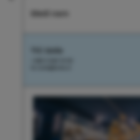
Sledi nam
TIC Izola
+386 5 640 10 50
tic.izola@izola.si