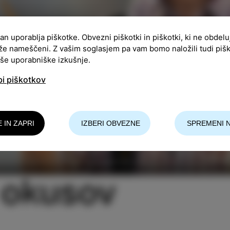
ran uporablja piškotke. Obvezni piškotki in piškotki, ki ne obdel
že nameščeni. Z vašim soglasjem pa vam bomo naložili tudi piš
aše uporabniške izkušnje.
bi piškotkov
E IN ZAPRI
IZBERI OBVEZNE
SPREMENI 
h okusov