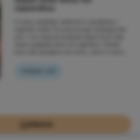
jo daješ.«
Mlada vinarka Tina gradi vinsko pripoved, ki ne
temelji le na trtah, ampak na odnosu – do zemlje,
do ljudi in do Izole. Skupaj z možem Denisom
ustvarjata blagovno znamko Vina Markovič in
vodita kmetijo, kjer vina nastajajo z veliko
predanosti, natančnosti in spoštovanja do
narave. Kar počneta, ni le vinogradništvo, ampak
PREBERI VEČ
zavestna izbira – in povezanost s krajem, ki ju
vedno znova pokliče nazaj. Ko se odločitev za
naravo spremeni v poslanstvo Tina Markovič
(danes Jurkovič) je z vinogradništvom povezana
že od rojstva. Pravi, da ji je bilo »položeno v
zibelko«, čeprav je ni od...
Mesto