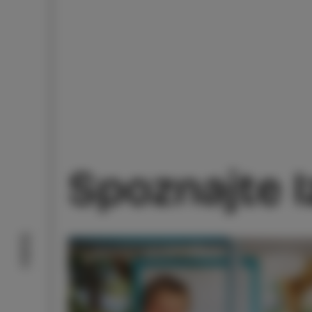
Spoznajte I
Doživi