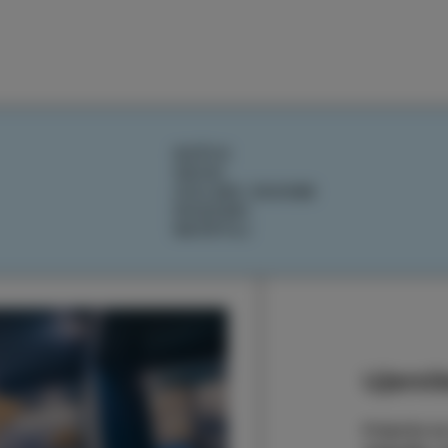
DOŽIVI
OKUSI
IZOLSKE ZGODBE
DOGODKI
NAČRTUJ
Ujemite
Prijavite s