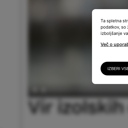
Ta spletna st
podatkov, so 
izboljšanje v
Več o upora
IZBERI VS
Play
Vir izolski