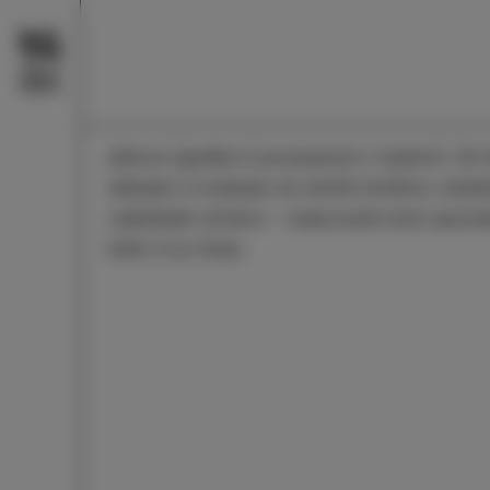
Vsak kraj ima svoje znamenitosti. Izolo pa ustv
njihove zgodbe in povezanost z mestom. Od r
oljkarjev in kuharjev do skritih kotičkov, lokal
vsakdanjih utrinkov – tukaj boste Izolo spozna
tistih, ki jo živijo.