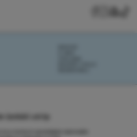
NOVICE
O NAS
IZOLANA
RAZIŠČI IZOLO
REZERVIRAJ
 izolski utrip
e na e-novice in spremljajte najnovejše