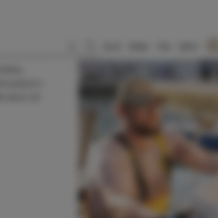
SLO
ENG
ITA
DEU
arjajo ljudje,
ibičev,
nih pobud in
li skozi oči