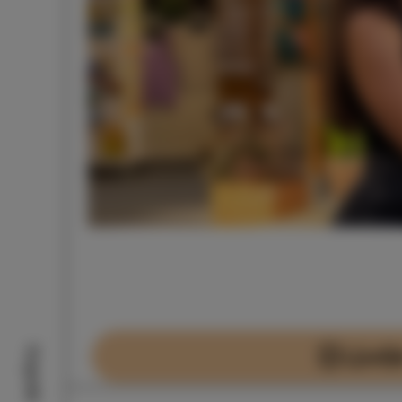
nju v
ga leta
le naše
drasli
n ravno
ako
o? Tokrat
nšek Košir,
ih prihaja
paj
es
Ljudj
Dogodki